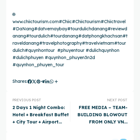
🌐
www.chiictourism.com
#Chiic
#Chiictourism
#Chiictravel
#DaNang
#datvemaybay
#tourdulichdanang
#reviewd
anang
#tourdulich
#tourdanang
#datphongkhachsan
#t
raveldanang
#travelphotography
#travelvietnam
#tour
dulich
#quynhontour
#phuyentour #dulichquynhon
#dulichphuyen #quynhon_phuyen3n2d
#quynhon_phuyen_tour
Shares:
PREVIOUS POST
NEXT POST
2 Days 1 Night Combo:
FREE MEDIA – TEAM-
Hotel + Breakfast Buffet
BUILDING BLOWOUT
+ City Tour + Airport
FROM ONLY VND
Transfers + Local
5.xxx.000
Specialty Meal in Da