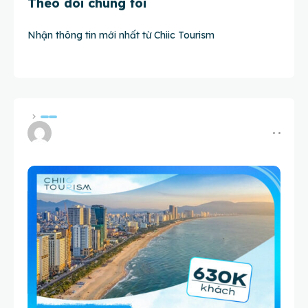
Theo dõi chúng tôi
Nhận thông tin mới nhất từ Chiic Tourism
HOME
DOMESTIC TOURS
CENTRAL VIETNAM TOURS
2 Days 1 Night Combo:
Hotel + Breakfast Buffet +
City Tour + Airport
Transfers + Local
Specialty Meal in Da
Nang