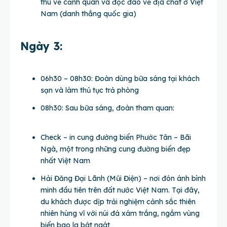
thú về cảnh quan và độc đáo về địa chất ở Việt
Nam (danh thắng quốc gia)
Ngày 3:
06h30 – 08h30: Đoàn dùng bữa sáng tại khách
sạn và làm thủ tục trả phòng
08h30: Sau bữa sáng, đoàn tham quan:
Check – in cung đường biển Phước Tân – Bãi
Ngà, một trong những cung đường biển đẹp
nhất Việt Nam
Hải Đăng Đại Lãnh (Mũi Điện) – nơi đón ánh bình
minh đầu tiên trên đất nước Việt Nam. Tại đây,
du khách được dịp trải nghiệm cảnh sắc thiên
nhiên hùng vĩ với núi đá xám trắng, ngắm vùng
biển bao la bát ngát