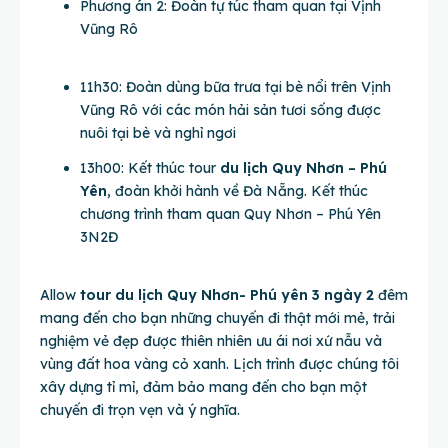
Phương án 2: Đoàn tự túc tham quan tại Vịnh
Vũng Rô
11h30: Đoàn dùng bữa trưa tại bè nổi trên Vịnh
Vũng Rô với các món hải sản tươi sống được
nuôi tại bè và nghỉ ngơi
13h00: Kết thúc tour
du lịch Quy Nhơn – Phú
Yên
, đoàn khởi hành về Đà Nẵng. Kết thúc
chương trình tham quan Quy Nhơn – Phú Yên
3N2Đ
Allow
tour du lịch Quy Nhơn- Phú yên 3 ngày 2
đêm
mang đến cho bạn những chuyến đi thật mới mẻ, trải
nghiệm vẻ đẹp được thiên nhiên ưu ái nơi xứ nẫu và
vùng đất hoa vàng cỏ xanh. Lịch trình được chúng tôi
xây dựng tỉ mỉ, đảm bảo mang đến cho bạn một
chuyến đi trọn vẹn và ý nghĩa.