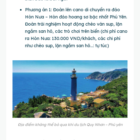
Phương án 1: Đoàn lên cano di chuyển ra đảo
Hòn Nưa – Hòn đảo hoang sơ bậc nhất Phú Yên.
Đoàn trải nghiệm hoạt động chèo ván sup, lặn
ngắm san hô, các trò chơi trên biển (chi phí cano
ra Hòn Nưa: 130.000 VND/khách, các chi phí
như chèo sup, lặn ngắm san hô…: tự túc)
Địa điểm không thể bỏ qua khi du lịch Quy Nhơn – Phú yên