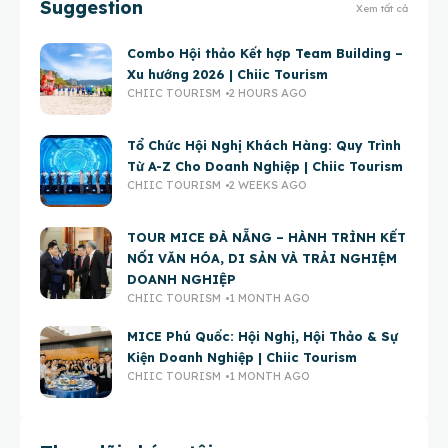
Suggestion
Xem tất cả
Combo Hội thảo Kết hợp Team Building –
Xu hướng 2026 | Chiic Tourism
CHIIC TOURISM
2 HOURS AGO
Tổ Chức Hội Nghị Khách Hàng: Quy Trình
Từ A-Z Cho Doanh Nghiệp | Chiic Tourism
CHIIC TOURISM
2 WEEKS AGO
TOUR MICE ĐÀ NẴNG – HÀNH TRÌNH KẾT
NỐI VĂN HÓA, DI SẢN VÀ TRẢI NGHIỆM
DOANH NGHIỆP
CHIIC TOURISM
1 MONTH AGO
MICE Phú Quốc: Hội Nghị, Hội Thảo & Sự
Kiện Doanh Nghiệp | Chiic Tourism
CHIIC TOURISM
1 MONTH AGO