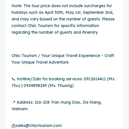
Note: The tour price does not include surcharges for
holidays such as April 30th, May 1st, September 2nd,
and may vary based on the number of guests. Please
contact Chiic Tourism for specific information
regarding the number of guests and itinerary.
Chiic Tourism / Your Unique Travel Experience – Craft
Your Unique Travel Adventure
📞 Hotline/Zalo for booking services: 0912614411 (Ms.
Thu) | 0934898249 (Ms. Thuong)
📍 Address: 216-218 Tran Hung Dao, Da Nang,
Vietnam
📩
sales@chiictourism.com