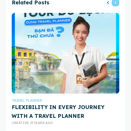
Related Posts
Nang
TRAVEL PLANNER
TR
FLEXIBILITY IN EVERY JOURNEY
C
WITH A TRAVEL PLANNER
T
CREATIVE
3 YEARS AGO
CR