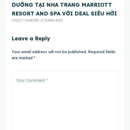
DƯỠNG TẠI NHA TRANG MARRIOTT
C
CH
RESORT AND SPA VỚI DEAL SIÊU HỜI
CHIIC TOURISM
2 YEARS AGO
Leave a Reply
Your email address will not be published.
Required fields
are marked
*