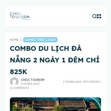
HOME
COMBO FREE & EASY
COMBO DU LỊCH ĐÀ
NẴNG 2 NGÀY 1 ĐÊM CHỈ
825K
CHIIC TOURISM
2 YEARS AGO
559 VIEWS
2 YEARS AGO
0 COMMENTS