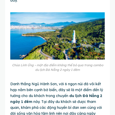
đây.
Chùa Linh Ứng – một địa điểm không thể bỏ qua trong combo
du lịch Đà Nẵng 2 ngày 1 đêm
Danh thắng Ngũ Hành Sơn, với 6 ngọn núi đá vôi kết
hợp nằm bên cạnh bờ biển, đây sẽ là một điểm đến lý
tưởng cho du khách trong chuyến
du lịch Đà Nẵng 2
ngày 1 đêm
này. Tại đây du khách sẽ được tham
quan, khám phá các động huyền bí đan xen cùng với
đời sống văn hóa tâm linh nên nơi đây càng ngày