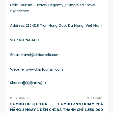
Chiic Tourism – Travel Elegantly / Simplified Travel
Experience
Address: 216-218 Tran Hung Dao, Da Nang, Viet Nam
SDT: 𝟎𝟗𝟏 𝟐𝟔𝟏 𝟒𝟒 𝟏𝟏
Email: travel@chiicworld.com
Website:
www.chiictourism.com
Shares:
PREVIOUS POST
NEXT POST
COMBO DU LỊCH ĐÀ
COMBO 3N2D KHÁM PHÁ
NẴNG 2 NGÀY 1 ĐÊM CHỈ
ĐÀ THÀNH CHỈ 1.550.000