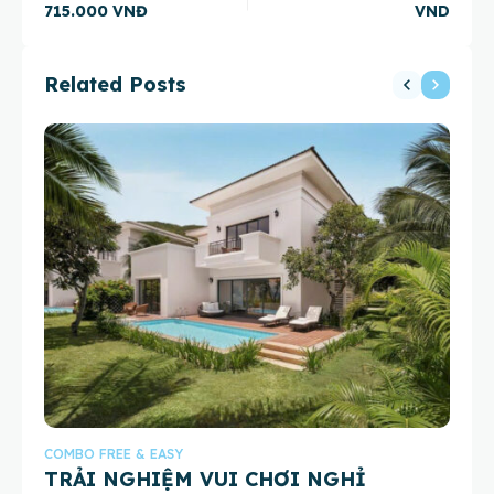
715.000 VNĐ
VND
Related Posts
COMBO FREE & EASY
CO
TRẢI NGHIỆM VUI CHƠI NGHỈ
C