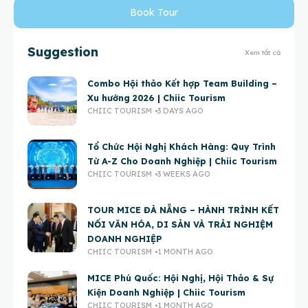
Book Tour
Suggestion
Xem tất cả
Combo Hội thảo Kết hợp Team Building –
Xu hướng 2026 | Chiic Tourism
CHIIC TOURISM
3 DAYS AGO
Tổ Chức Hội Nghị Khách Hàng: Quy Trình
Từ A-Z Cho Doanh Nghiệp | Chiic Tourism
CHIIC TOURISM
3 WEEKS AGO
TOUR MICE ĐÀ NẴNG – HÀNH TRÌNH KẾT
NỐI VĂN HÓA, DI SẢN VÀ TRẢI NGHIỆM
DOANH NGHIỆP
CHIIC TOURISM
1 MONTH AGO
MICE Phú Quốc: Hội Nghị, Hội Thảo & Sự
Kiện Doanh Nghiệp | Chiic Tourism
CHIIC TOURISM
1 MONTH AGO