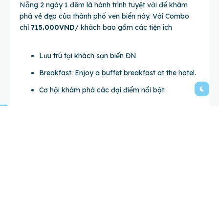
Nẵng 2 ngày 1 đêm là hành trình tuyệt vời để khám
phá vẻ đẹp của thành phố ven biển này. Với Combo
chỉ
715.000VND
/ khách bao gồm các tiện ích
Lưu trú tại khách sạn biển ĐN
Breakfast: Enjoy a buffet breakfast at the hotel.
Cơ hội khám phá các đại điểm nổi bật:
Khám phá Bán đảo Sơn Trà – Chùa Linh Ứng: