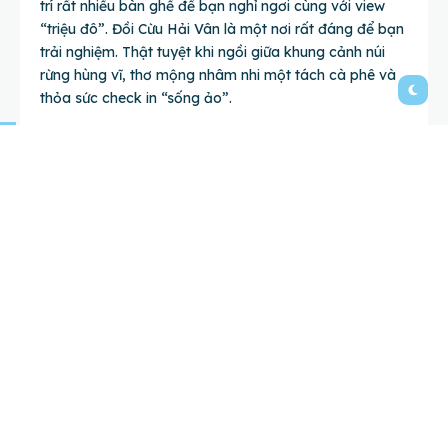
trí rất nhiều bàn ghế để bạn nghỉ ngơi cùng với view
“triệu đô”. Đồi Cừu Hải Vân là một nơi rất đáng để bạn
trải nghiệm. Thật tuyệt khi ngồi giữa khung cảnh núi
rừng hùng vĩ, thơ mộng nhâm nhi một tách cà phê và
thỏa sức check in “sống ảo”.