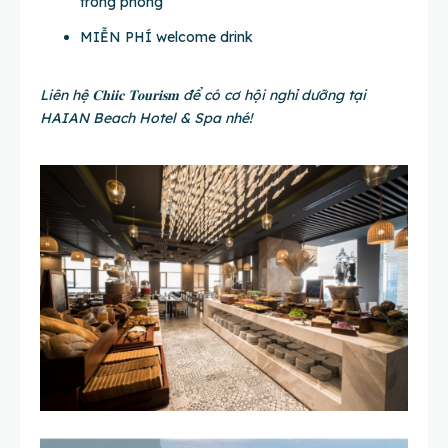
trong phòng
MIỄN PHÍ welcome drink
Liên hệ 𝐂𝐡𝐢𝐢𝐜 𝐓𝐨𝐮𝐫𝐢𝐬𝐦 để có cơ hội nghỉ dưỡng tại
HAIAN Beach Hotel & Spa nhé!