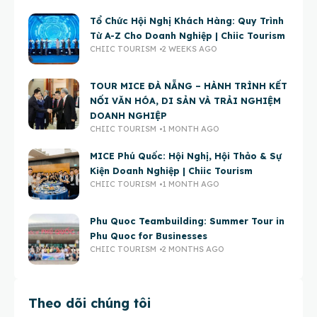
Tổ Chức Hội Nghị Khách Hàng: Quy Trình
Từ A-Z Cho Doanh Nghiệp | Chiic Tourism
CHIIC TOURISM
2 WEEKS AGO
TOUR MICE ĐÀ NẴNG – HÀNH TRÌNH KẾT
NỐI VĂN HÓA, DI SẢN VÀ TRẢI NGHIỆM
DOANH NGHIỆP
CHIIC TOURISM
1 MONTH AGO
MICE Phú Quốc: Hội Nghị, Hội Thảo & Sự
Kiện Doanh Nghiệp | Chiic Tourism
CHIIC TOURISM
1 MONTH AGO
Phu Quoc Teambuilding: Summer Tour in
Phu Quoc for Businesses
CHIIC TOURISM
2 MONTHS AGO
Theo dõi chúng tôi