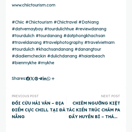
www.chiictourism.com
#Chiic
#Chiictourism
#Chiictravel
#DaNang
#datvemaybay
#tourdulichhue
#reviewdanang
#tourdulich
#tourdanang
#datphongkhachsan
#traveldanang
#travelphotography
#travelvietnam
#tourdulich
#khachsandanang
#danangtour
#diadiemcheckin
#dulichdanang
#haianbeach
#bienmykhe
#mykhe
Shares:
PREVIOUS POST
NEXT POST
ĐỒI CỪU HẢI VÂN – ĐỊA
CHIÊM NGƯỠNG KIỆT
ĐIỂM CỰC CHILL TẠI ĐÀ
TÁC KIẾN TRÚC CHĂM PA
NẴNG
ĐẦY HUYỀN BÍ – THÁNH
ĐỊA MỸ SƠN