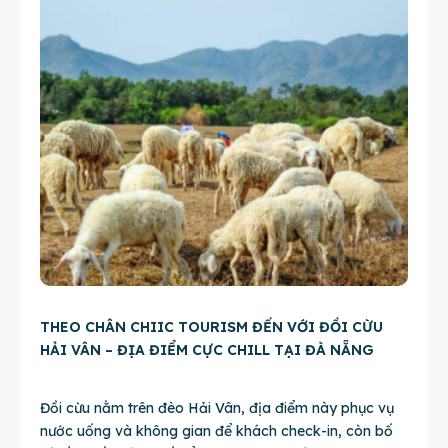
THEO CHÂN CHIIC TOURISM ĐẾN VỚI ĐỒI CỪU
HẢI VÂN – ĐỊA ĐIỂM CỰC CHILL TẠI ĐÀ NẴNG
Đồi cừu nằm trên đèo Hải Vân, địa điểm này phục vụ
nước uống và không gian để khách check-in, còn bố