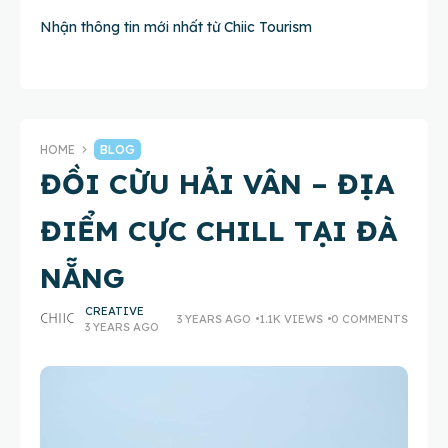
Nhận thông tin mới nhất từ Chiic Tourism
HOME
BLOG
ĐỒI CỪU HẢI VÂN – ĐỊA
ĐIỂM CỰC CHILL TẠI ĐÀ
NẴNG
CREATIVE
3 YEARS AGO
1.1K VIEWS
0 COMMENTS
3 YEARS AGO