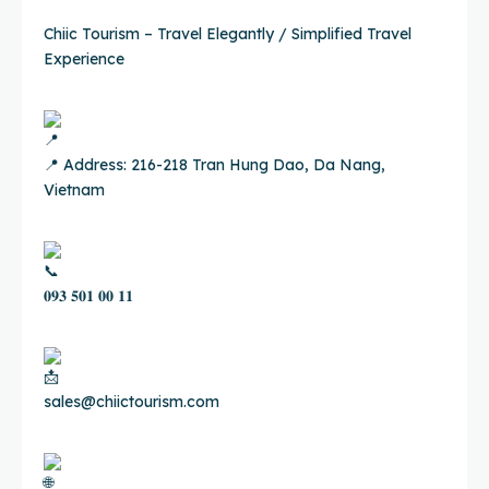
Chiic Tourism – Travel Elegantly / Simplified Travel
Experience
📍 Address: 216-218 Tran Hung Dao, Da Nang,
Vietnam
𝟎𝟗𝟑 𝟓𝟎𝟏 𝟎𝟎 𝟏𝟏
sales@chiictourism.com