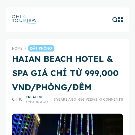
HOME
ĐẶT PHÒNG
HAIAN BEACH HOTEL &
SPA GIÁ CHỈ TỪ 999,000
VND/PHÒNG/ĐÊM
CREATIVE
3 YEARS AGO
568 VIEWS
0 COMMENTS
3 YEARS AGO