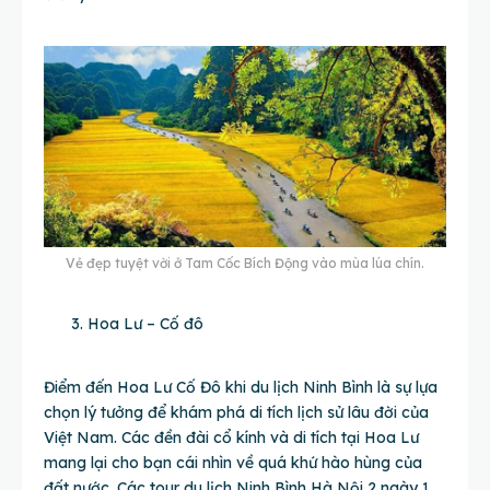
Vẻ đẹp tuyệt vời ở Tam Cốc Bích Động vào mùa lúa chín.
Hoa Lư – Cố đô
Điểm đến Hoa Lư Cố Đô khi du lịch Ninh Bình là sự lựa
chọn lý tưởng để khám phá di tích lịch sử lâu đời của
Việt Nam. Các đền đài cổ kính và di tích tại Hoa Lư
mang lại cho bạn cái nhìn về quá khứ hào hùng của
đất nước. Các tour du lịch Ninh Bình Hà Nội 2 ngày 1