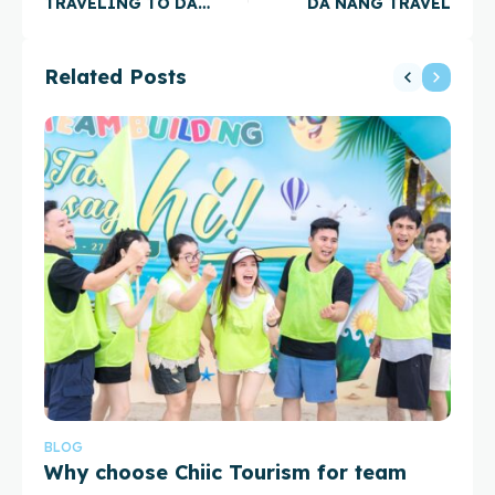
TRAVELING TO DA
DA NANG TRAVEL
NANG
Related Posts
BLOG
BL
Why choose Chiic Tourism for team
H