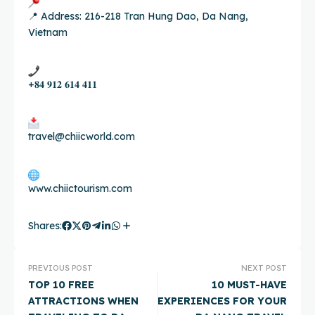
📍 Address: 216-218 Tran Hung Dao, Da Nang,
Vietnam
+𝟖𝟒 𝟗𝟏𝟐 𝟔𝟏𝟒 𝟒𝟏𝟏
travel@chiicworld.com
www.chiictourism.com
Shares:
PREVIOUS POST
NEXT POST
TOP 10 FREE
10 MUST-HAVE
ATTRACTIONS WHEN
EXPERIENCES FOR YOUR