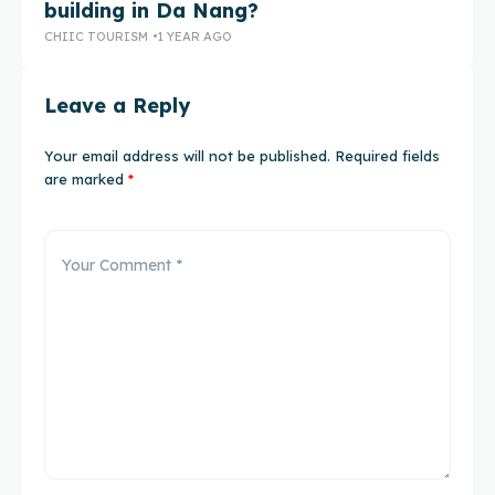
building in Da Nang?
N
CHIIC TOURISM
1 YEAR AGO
CH
Leave a Reply
Your email address will not be published.
Required fields
are marked
*