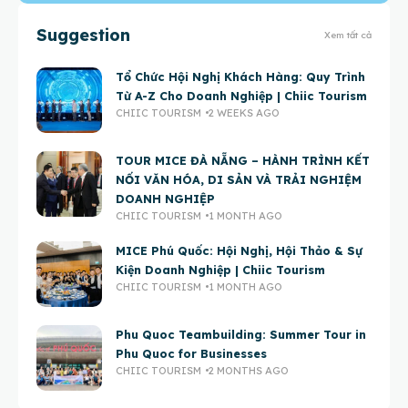
Suggestion
Xem tất cả
Tổ Chức Hội Nghị Khách Hàng: Quy Trình
Từ A-Z Cho Doanh Nghiệp | Chiic Tourism
CHIIC TOURISM
2 WEEKS AGO
TOUR MICE ĐÀ NẴNG – HÀNH TRÌNH KẾT
NỐI VĂN HÓA, DI SẢN VÀ TRẢI NGHIỆM
DOANH NGHIỆP
CHIIC TOURISM
1 MONTH AGO
MICE Phú Quốc: Hội Nghị, Hội Thảo & Sự
Kiện Doanh Nghiệp | Chiic Tourism
CHIIC TOURISM
1 MONTH AGO
Phu Quoc Teambuilding: Summer Tour in
Phu Quoc for Businesses
CHIIC TOURISM
2 MONTHS AGO