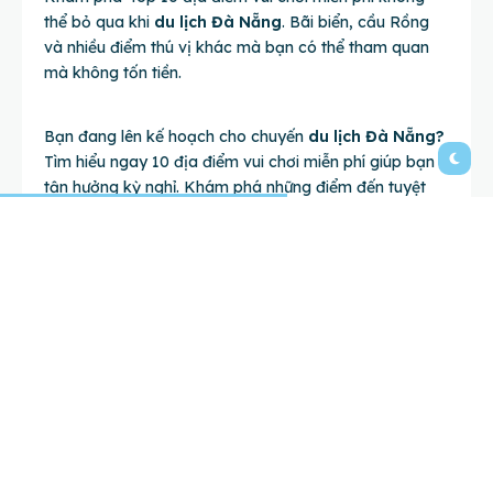
thể bỏ qua khi
du lịch Đà Nẵng
. Bãi biển, cầu Rồng
và nhiều điểm thú vị khác mà bạn có thể tham quan
mà không tốn tiền.
Bạn đang lên kế hoạch cho chuyến
du lịch Đà Nẵng?
Tìm hiểu ngay 10 địa điểm vui chơi miễn phí giúp bạn
tận hưởng kỳ nghỉ. Khám phá những điểm đến tuyệt
vời và lên kế hoạch cho hành trình của bạn ngay hôm
nay!
Hãy cùng trải nghiệm
du lịch Đà Nẵng
với những địa
điểm tuyệt vời mà bạn không phải mất phí. Đừng bỏ lỡ
những trải nghiệm hấp dẫn tại thành phố du lịch này
nhé.
1.
Biển Đà Nẵng: