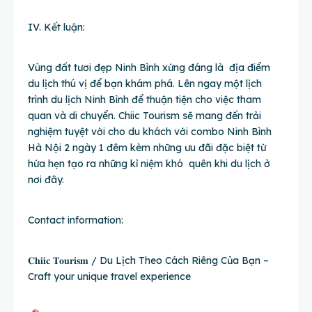
IV. Kết luận:
Vùng đất tươi đẹp Ninh Bình xứng đáng là địa điểm
du lịch thú vị để bạn khám phá. Lên ngay một lịch
trình du lịch Ninh Bình để thuận tiện cho việc tham
quan và di chuyển. Chiic Tourism sẽ mang đến trải
nghiệm tuyệt vời cho du khách với combo Ninh Bình
Hà Nội 2 ngày 1 đêm kèm những ưu đãi đặc biệt từ
hứa hẹn tạo ra những kỉ niệm khó quên khi du lịch ở
nơi đây.
Contact information:
𝐂𝐡𝐢𝐢𝐜 𝐓𝐨𝐮𝐫𝐢𝐬𝐦 / Du Lịch Theo Cách Riêng Của Bạn –
Craft your unique travel experience