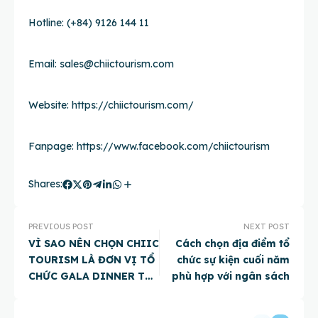
Hotline: (+84) 9126 144 11
Email:
sales@chiictourism.com
Website:
https://chiictourism.com/
Fanpage:
https://www.facebook.com/chiictourism
Shares:
PREVIOUS POST
NEXT POST
VÌ SAO NÊN CHỌN CHIIC
Cách chọn địa điểm tổ
TOURISM LÀ ĐƠN VỊ TỔ
chức sự kiện cuối năm
CHỨC GALA DINNER TẠI
phù hợp với ngân sách
ĐÀ NẴNG?