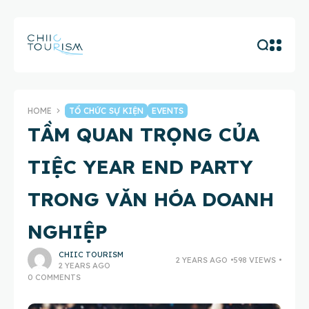
HOME
TỔ CHỨC SỰ KIỆN
EVENTS
TẦM QUAN TRỌNG CỦA
TIỆC YEAR END PARTY
TRONG VĂN HÓA DOANH
NGHIỆP
CHIIC TOURISM
2 YEARS AGO
598 VIEWS
2 YEARS AGO
0 COMMENTS