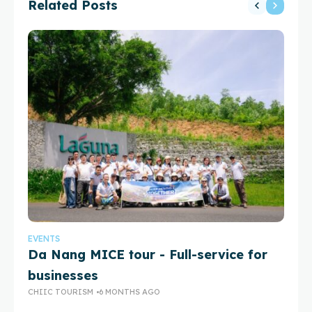
Related Posts
EVENTS
TỔ
Da Nang MICE tour - Full-service for
Cá
businesses
cu
CHIIC TOURISM
6 MONTHS AGO
CH