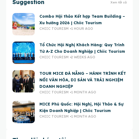
Suggestion
Xem tất cả
Combo Hội thảo Kết hợp Team Building –
Xu hướng 2026 | Chiic Tourism
CHIIC TOURISM
1 HOUR AGO
Tổ Chức Hội Nghị Khách Hàng: Quy Trình
Từ A-Z Cho Doanh Nghiệp | Chiic Tourism
CHIIC TOURISM
2 WEEKS AGO
TOUR MICE ĐÀ NẴNG – HÀNH TRÌNH KẾT
NỐI VĂN HÓA, DI SẢN VÀ TRẢI NGHIỆM
DOANH NGHIỆP
CHIIC TOURISM
1 MONTH AGO
MICE Phú Quốc: Hội Nghị, Hội Thảo & Sự
Kiện Doanh Nghiệp | Chiic Tourism
CHIIC TOURISM
1 MONTH AGO