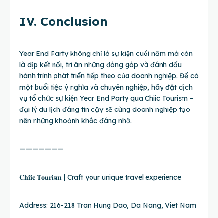
IV. Conclusion
Year End Party không chỉ là sự kiện cuối năm mà còn
là dịp kết nối, tri ân những đóng góp và đánh dấu
hành trình phát triển tiếp theo của doanh nghiệp. Để có
một buổi tiệc ý nghĩa và chuyên nghiệp, hãy đặt dịch
vụ tổ chức sự kiện Year End Party qua Chiic Tourism –
đại lý du lịch đáng tin cậy sẽ cùng doanh nghiệp tạo
nên những khoảnh khắc đáng nhớ.
———————
𝐂𝐡𝐢𝐢𝐜 𝐓𝐨𝐮𝐫𝐢𝐬𝐦 | Craft your unique travel experience
Address: 216-218 Tran Hung Dao, Da Nang, Viet Nam