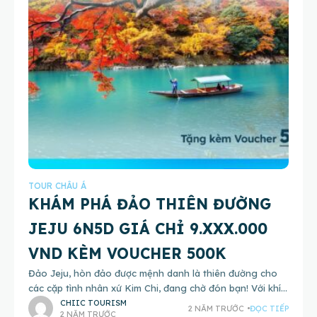
TOUR CHÂU Á
KHÁM PHÁ ĐẢO THIÊN ĐƯỜNG
JEJU 6N5D GIÁ CHỈ 9.XXX.000
VND KÈM VOUCHER 500K
Đảo Jeju, hòn đảo được mệnh danh là thiên đường cho
các cặp tình nhân xứ Kim Chi, đang chờ đón bạn! Với khí
hậu ôn hòa và vẻ đẹp
CHIIC TOURISM
2 NĂM TRƯỚC
ĐỌC TIẾP
2 NĂM TRƯỚC