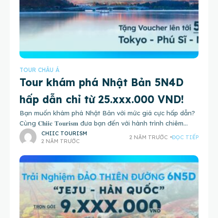
TOUR CHÂU Á
Tour khám phá Nhật Bản 5N4D
hấp dẫn chỉ từ 25.xxx.000 VND!
Bạn muốn khám phá Nhật Bản với mức giá cực hấp dẫn?
Cùng 𝐂𝐡𝐢𝐢𝐜 𝐓𝐨𝐮𝐫𝐢𝐬𝐦 đưa bạn đến với hành trình chiêm
ngưỡng vẻ đẹp của những ngôi chùa cổ
CHIIC TOURISM
2 NĂM TRƯỚC
ĐỌC TIẾP
2 NĂM TRƯỚC