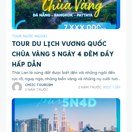
TOUR NƯỚC NGOÀI
TOUR DU LỊCH VƯƠNG QUỐC
CHÙA VÀNG 5 NGÀY 4 ĐÊM ĐẦY
HẤP DẪN
Thái Lan là vùng đất được biết đến với những ngôi đền
rực rỡ, nguy nga, những biển vàng và những nụ cười tươi
thắm, đó cũng là lý do
CHIIC TOURISM
2 NĂM TRƯỚC
ĐỌC TIẾP
2 NĂM TRƯỚC