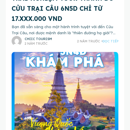
CỬU TRẠI CÂU 6N5D CHỈ TỪ
17.XXX.000 VND
Bạn đã sẵn sàng cho một hành trình tuyệt vời đến Cửu
Trại Câu, nơi được mệnh danh là "thiên đường hạ giới"?
Hãy để bản thân đắm chìm trong
CHIIC TOURISM
2 NĂM TRƯỚC
ĐỌC TIẾP
2 NĂM TRƯỚC