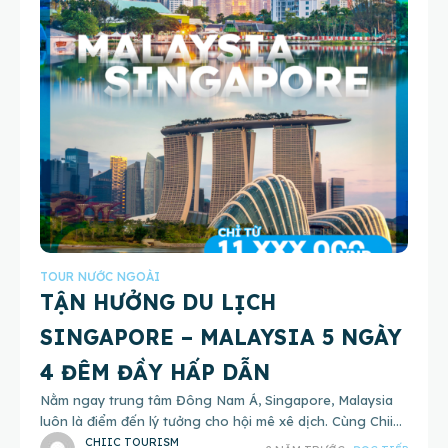
TOUR NƯỚC NGOÀI
TẬN HƯỞNG DU LỊCH
SINGAPORE – MALAYSIA 5 NGÀY
4 ĐÊM ĐẦY HẤP DẪN
Nằm ngay trung tâm Đông Nam Á, Singapore, Malaysia
luôn là điểm đến lý tưởng cho hội mê xê dịch. Cùng Chiic
Tourism bỏ túi tour du lịch Singapore -
CHIIC TOURISM