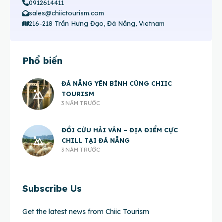
0912614411
sales@chiictourism.com
216-218 Trần Hưng Đạo, Đà Nẵng, Vietnam
Phổ biến
ĐÀ NẴNG YÊN BÌNH CÙNG CHIIC
TOURISM
3 NĂM TRƯỚC
ĐỒI CỪU HẢI VÂN – ĐỊA ĐIỂM CỰC
CHILL TẠI ĐÀ NẴNG
3 NĂM TRƯỚC
Subscribe Us
Get the latest news from Chiic Tourism