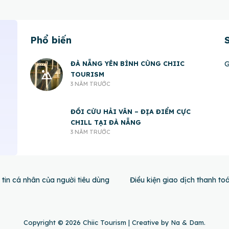
Phổ biến
ĐÀ NẴNG YÊN BÌNH CÙNG CHIIC
G
TOURISM
3 NĂM TRƯỚC
ĐỒI CỪU HẢI VÂN – ĐỊA ĐIỂM CỰC
CHILL TẠI ĐÀ NẴNG
3 NĂM TRƯỚC
tin cá nhân của người tiêu dùng
Điều kiện giao dịch thanh to
Copyright © 2026 Chiic Tourism | Creative by Na & Dam.