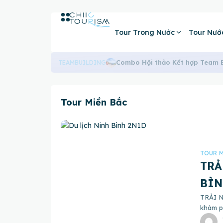
Tour Trong Nước
Tour Nướ
Combo Hội thảo Kết hợp Team Bu
TEAMBUILDING
Tour Miền Bắc
TOUR M
TRẢ
BÌN
TRẢI N
khám ph
Touris