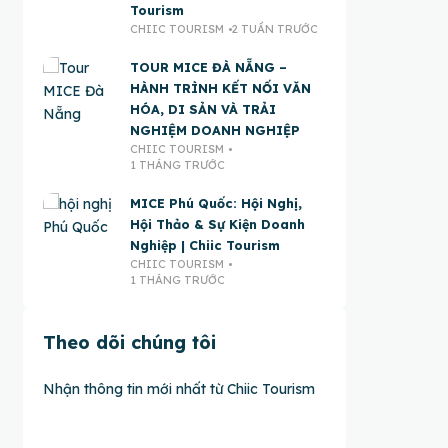
Tourism
CHIIC TOURISM
2 TUẦN TRƯỚC
TOUR MICE ĐÀ NẴNG –
HÀNH TRÌNH KẾT NỐI VĂN
HÓA, DI SẢN VÀ TRẢI
NGHIỆM DOANH NGHIỆP
CHIIC TOURISM
1 THÁNG TRƯỚC
MICE Phú Quốc: Hội Nghị,
Hội Thảo & Sự Kiện Doanh
Nghiệp | Chiic Tourism
CHIIC TOURISM
1 THÁNG TRƯỚC
Theo dõi chúng tôi
Nhận thông tin mới nhất từ Chiic Tourism