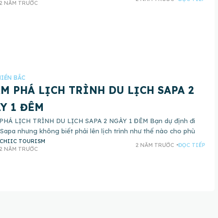
2 NĂM TRƯỚC
IỀN BẮC
M PHÁ LỊCH TRÌNH DU LỊCH SAPA 2
Y 1 ĐÊM
HÁ LỊCH TRÌNH DU LỊCH SAPA 2 NGÀY 1 ĐÊM Bạn dự định đi
 Sapa nhưng không biết phải lên lịch trình như thế nào cho phù
CHIIC TOURISM
2 NĂM TRƯỚC
ĐỌC TIẾP
2 NĂM TRƯỚC