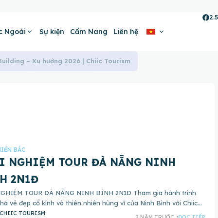
2.
c Ngoài
Sự kiện
Cẩm Nang
Liên hệ
ilding – Xu hướng 2026 | Chiic Tourism
IỀN BẮC
I NGHIỆM TOUR ĐÀ NẴNG NINH
H 2N1Đ
GHIỆM TOUR ĐÀ NẴNG NINH BÌNH 2N1Đ Tham gia hành trình
á vẻ đẹp cổ kính và thiên nhiên hùng vĩ của Ninh Bình với Chiic
m. Tour
CHIIC TOURISM
2 NĂM TRƯỚC
ĐỌC TIẾP