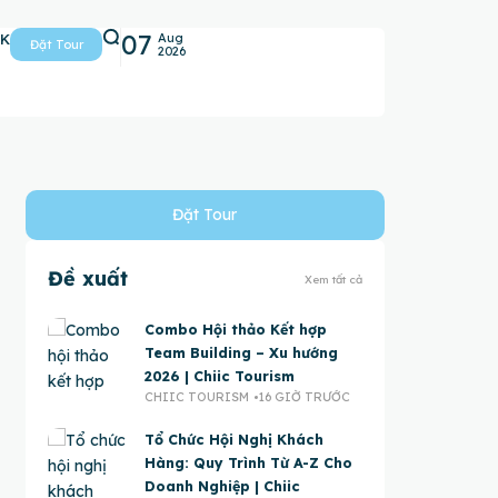
07
5K
Aug
Đặt Tour
2026
Đặt Tour
Đề xuất
Xem tất cả
Combo Hội thảo Kết hợp
Team Building – Xu hướng
2026 | Chiic Tourism
CHIIC TOURISM
16 GIỜ TRƯỚC
Tổ Chức Hội Nghị Khách
Hàng: Quy Trình Từ A-Z Cho
Doanh Nghiệp | Chiic