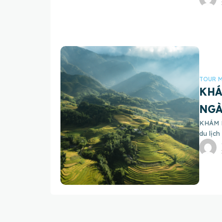
TOUR M
KHÁ
NGÀ
KHÁM P
du lịch