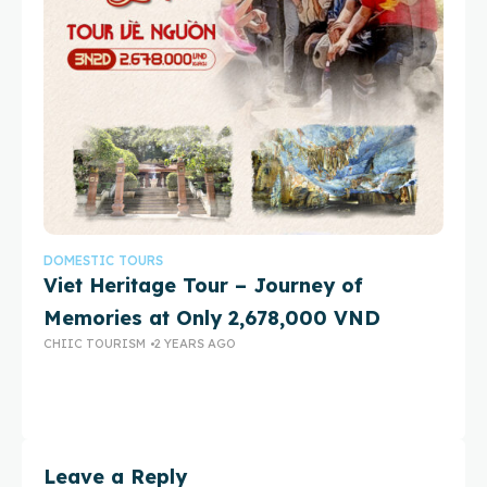
DOMESTIC TOURS
DO
Viet Heritage Tour – Journey of
2 
Memories at Only 2,678,000 VND
Br
CHIIC TOURISM
2 YEARS AGO
Tr
N
CH
Leave a Reply