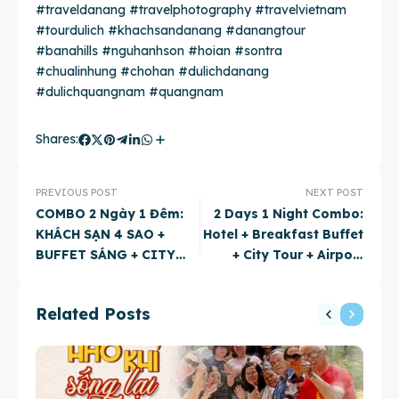
#traveldanang
#travelphotography
#travelvietnam
#tourdulich
#khachsandanang
#danangtour
#
banahills #nguhanhson #hoian #sontra
#chualinhung #chohan
#dulichdanang
#dulichquangnam
#quangnam
Shares:
PREVIOUS POST
NEXT POST
COMBO 2 Ngày 1 Đêm:
2 Days 1 Night Combo:
KHÁCH SẠN 4 SAO +
Hotel + Breakfast Buffet
BUFFET SÁNG + CITY
+ City Tour + Airport
TOUR + ĐÓN/ TIỄN SÂN
Transfers + Local
BAY
Specialty Meal in Da
Related Posts
Nang