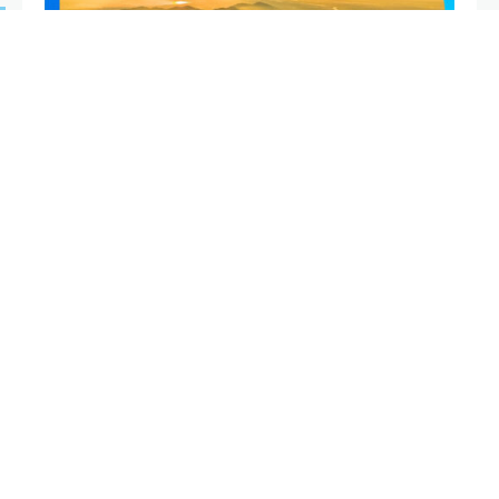
Với chương trình này, quý khách sẽ có cơ hội khám
phá những trải nghiệm độc đáo chỉ có ở Đà Nẵng
trong thời gian ngắn nhưng đầy ấn tượng với Combo
chỉ từ
595.000VND/ khách.