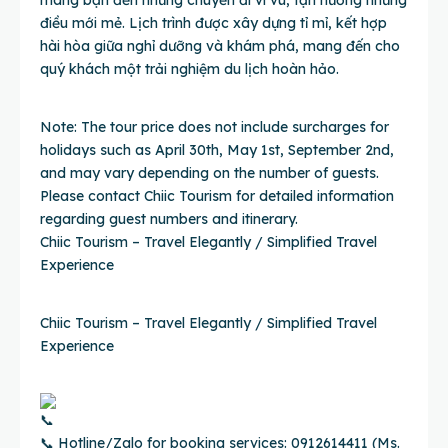
mang bạn đến những chuyến đi vi vu, tận hưởng những
điều mới mẻ. Lịch trình được xây dựng tỉ mỉ, kết hợp
hài hòa giữa nghỉ dưỡng và khám phá, mang đến cho
quý khách một trải nghiệm du lịch hoàn hảo.
Note: The tour price does not include surcharges for
holidays such as April 30th, May 1st, September 2nd,
and may vary depending on the number of guests.
Please contact Chiic Tourism for detailed information
regarding guest numbers and itinerary.
Chiic Tourism – Travel Elegantly / Simplified Travel
Experience
Chiic Tourism – Travel Elegantly / Simplified Travel
Experience
📞 Hotline/Zalo for booking services: 0912614411 (Ms.