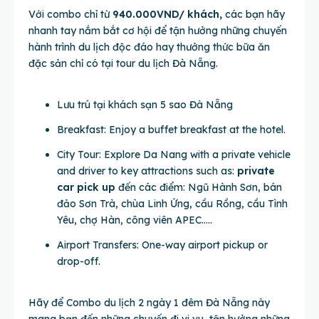
Với combo chỉ từ
940.000VND/ khách,
các bạn hãy
nhanh tay nắm bắt cơ hội để tận hưởng những chuyến
hành trình du lịch độc đáo hay thưởng thức bữa ăn
đặc sản chỉ có tại tour du lịch Đà Nẵng.
Lưu trú tại khách sạn 5 sao Đà Nẵng
Breakfast: Enjoy a buffet breakfast at the hotel.
City Tour: Explore Da Nang with a private vehicle
and driver to key attractions such as:
private
car pick up
đến các điểm: Ngũ Hành Sơn, bán
đảo Sơn Trà, chùa Linh Ứng, cầu Rồng, cầu Tình
Yêu, chợ Hàn, công viên APEC…..
Airport Transfers: One-way airport pickup or
drop-off.
Hãy để Combo du lịch 2 ngày 1 đêm Đà Nẵng này