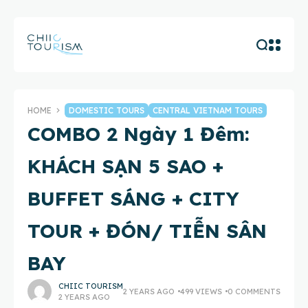
HOME
DOMESTIC TOURS
CENTRAL VIETNAM TOURS
COMBO 2 Ngày 1 Đêm:
KHÁCH SẠN 5 SAO +
BUFFET SÁNG + CITY
TOUR + ĐÓN/ TIỄN SÂN
BAY
CHIIC TOURISM
2 YEARS AGO
499 VIEWS
0 COMMENTS
2 YEARS AGO