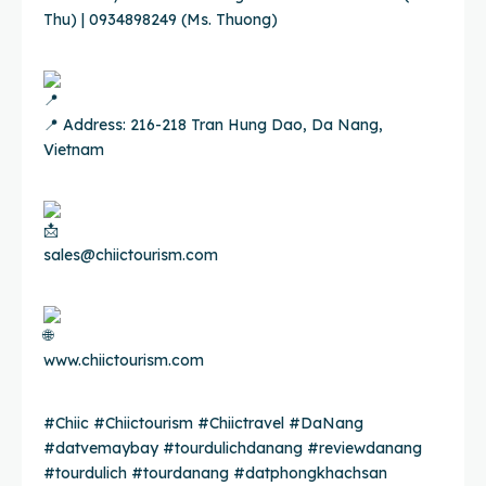
Thu) | 0934898249 (Ms. Thuong)
📍 Address: 216-218 Tran Hung Dao, Da Nang,
Vietnam
sales@chiictourism.com
www.chiictourism.com
#Chiic
#Chiictourism
#Chiictravel
#DaNang
#datvemaybay
#tourdulichdanang
#reviewdanang
#tourdulich
#tourdanang
#datphongkhachsan