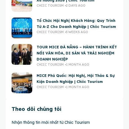
Xu hướng 2026 | Chiic Tourism
CHIIC TOURISM
2 DAYS AGO
Tổ Chức Hội Nghị Khách Hàng: Quy Trình
Từ A-Z Cho Doanh Nghiệp | Chiic Tourism
CHIIC TOURISM
3 WEEKS AGO
TOUR MICE ĐÀ NẴNG – HÀNH TRÌNH KẾT
NỐI VĂN HÓA, DI SẢN VÀ TRẢI NGHIỆM
DOANH NGHIỆP
CHIIC TOURISM
1 MONTH AGO
MICE Phú Quốc: Hội Nghị, Hội Thảo & Sự
Kiện Doanh Nghiệp | Chiic Tourism
CHIIC TOURISM
1 MONTH AGO
Theo dõi chúng tôi
Nhận thông tin mới nhất từ Chiic Tourism