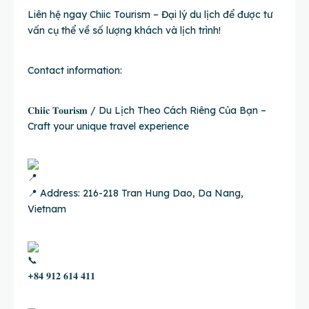
Liên hệ ngay Chiic Tourism – Đại lý du lịch để được tư
vấn cụ thể về số lượng khách và lịch trình!
Contact information:
𝐂𝐡𝐢𝐢𝐜 𝐓𝐨𝐮𝐫𝐢𝐬𝐦 / Du Lịch Theo Cách Riêng Của Bạn –
Craft your unique travel experience
📍 Address: 216-218 Tran Hung Dao, Da Nang,
Vietnam
+𝟖𝟒 𝟗𝟏𝟐 𝟔𝟏𝟒 𝟒𝟏𝟏