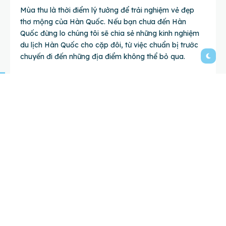
Mùa thu là thời điểm lý tưởng để trải nghiệm vẻ đẹp
thơ mộng của Hàn Quốc. Nếu bạn chưa đến Hàn
Quốc đừng lo chúng tôi sẽ chia sẻ những kinh nghiệm
du lịch Hàn Quốc cho cặp đôi, từ việc chuẩn bị trước
chuyến đi đến những địa điểm không thể bỏ qua.
I. Vì sao nên du lịch Hàn
Quốc vào mùa thu?
Hàn Quốc vào mùa đẹp nhất mang đến cảnh sắc rực
rỡ với lá vàng và không khí dễ chịu, là khoảnh khắc
tuyệt vời cho các cặp đôi muốn tận hưởng không gian
lãng mạn. Du lịch Hàn Quốc mùa thu còn có nhiều
hoạt động thú vị và lễ hội hấp dẫn để khám phá.