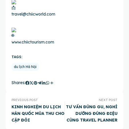
travel@chiicworld.com
www.chiictourism.com
TAGS:
du lịch Hà Nội
Shares:
PREVIOUS POST
NEXT POST
KINH NGHIỆM DU LỊCH
TƯ VẤN ĐÚNG GU, NGHỈ
HÀN QUỐC MÙA THU CHO
DƯỠNG ĐÚNG ĐIỆU
CẶP ĐÔI
CÙNG TRAVEL PLANNER