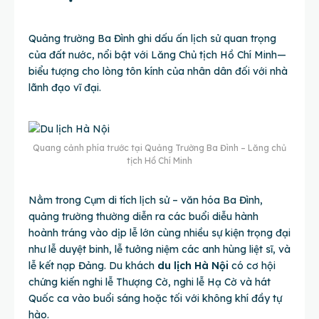
Quảng trường Ba Đình ghi dấu ấn lịch sử quan trọng
của đất nước, nổi bật với Lăng Chủ tịch Hồ Chí Minh—
biểu tượng cho lòng tôn kính của nhân dân đối với nhà
lãnh đạo vĩ đại.
Quang cảnh phía trước tại Quảng Trường Ba Đình – Lăng chủ
tịch Hồ Chí Minh
Nằm trong Cụm di tích lịch sử – văn hóa Ba Đình,
quảng trường thường diễn ra các buổi diễu hành
hoành tráng vào dịp lễ lớn cùng nhiều sự kiện trọng đại
như lễ duyệt binh, lễ tưởng niệm các anh hùng liệt sĩ, và
lễ kết nạp Đảng. Du khách
du lịch Hà Nội
có cơ hội
chứng kiến nghi lễ Thượng Cờ, nghi lễ Hạ Cờ và hát
Quốc ca vào buổi sáng hoặc tối với không khí đầy tự
hào.