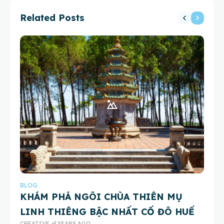
Related Posts
BLOG
BL
KHÁM PHÁ NGÔI CHÙA THIÊN MỤ
5 
LINH THIÊNG BẬC NHẤT CỐ ĐÔ HUẾ
Fo
CREATIVE
3 YEARS AGO
CH