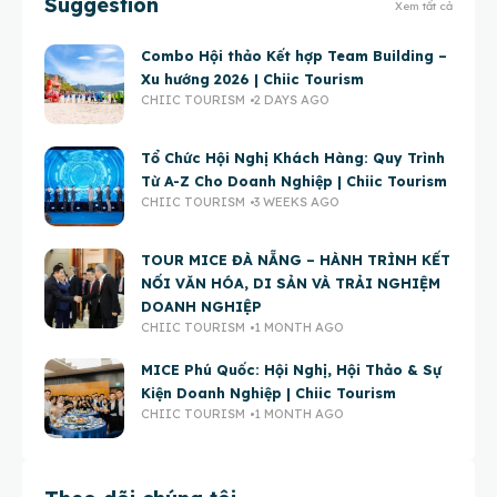
Suggestion
Xem tất cả
Combo Hội thảo Kết hợp Team Building –
Xu hướng 2026 | Chiic Tourism
CHIIC TOURISM
2 DAYS AGO
Tổ Chức Hội Nghị Khách Hàng: Quy Trình
Từ A-Z Cho Doanh Nghiệp | Chiic Tourism
CHIIC TOURISM
3 WEEKS AGO
TOUR MICE ĐÀ NẴNG – HÀNH TRÌNH KẾT
NỐI VĂN HÓA, DI SẢN VÀ TRẢI NGHIỆM
DOANH NGHIỆP
CHIIC TOURISM
1 MONTH AGO
MICE Phú Quốc: Hội Nghị, Hội Thảo & Sự
Kiện Doanh Nghiệp | Chiic Tourism
CHIIC TOURISM
1 MONTH AGO