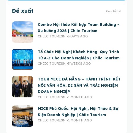
Đề xuất
Xem tất cả
Combo Hội thảo Kết hợp Team Building –
Xu hướng 2026 | Chiic Tourism
CHIIC TOURISM
3 DAYS AGO
Tổ Chức Hội Nghị Khách Hàng: Quy Trình
Từ A-Z Cho Doanh Nghiệp | Chiic Tourism
CHIIC TOURISM
3 WEEKS AGO
TOUR MICE ĐÀ NẴNG – HÀNH TRÌNH KẾT
NỐI VĂN HÓA, DI SẢN VÀ TRẢI NGHIỆM
DOANH NGHIỆP
CHIIC TOURISM
1 MONTH AGO
MICE Phú Quốc: Hội Nghị, Hội Thảo & Sự
Kiện Doanh Nghiệp | Chiic Tourism
CHIIC TOURISM
1 MONTH AGO