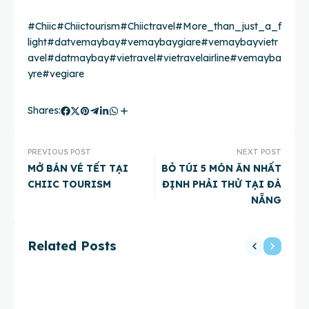
#Chiic
#Chiictourism
#Chiictravel
#More_than_just_a_f
light
#datvemaybay
#vemaybaygiare
#vemaybayvietr
avel
#datmaybay
#vietravel
#vietravelairline
#vemayba
yre
#vegiare
Shares:
PREVIOUS POST
NEXT POST
MỞ BÁN VÉ TẾT TẠI
BỎ TÚI 5 MÓN ĂN NHẤT
CHIIC TOURISM
ĐỊNH PHẢI THỬ TẠI ĐÀ
NẴNG
Related Posts