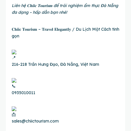
Liên hệ 𝐂𝐡𝐢𝐢𝐜 𝐓𝐨𝐮𝐫𝐢𝐬𝐦 để trải nghiệm ẩm thực Đà Nẵng
đa dạng – hấp dẫn bạn nhé!
𝐂𝐡𝐢𝐢𝐜 𝐓𝐨𝐮𝐫𝐢𝐬𝐦 – 𝐓𝐫𝐚𝐯𝐞𝐥 𝐄𝐥𝐞𝐠𝐚𝐧𝐭𝐥𝐲 / Du Lịch Một Cách tinh
gọn
216-218 Trần Hưng Đạo, Đà Nẵng, Việt Nam
0935010011
sales@chiictourism.com