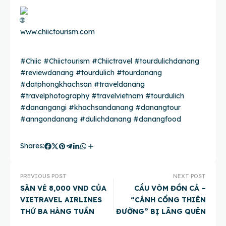
www.chiictourism.com
#Chiic
#Chiictourism
#Chiictravel
#tourdulichdanang
#reviewdanang
#tourdulich
#tourdanang
#datphongkhachsan
#traveldanang
#travelphotography
#travelvietnam
#tourdulich
#danangangi
#khachsandanang
#danangtour
#anngondanang
#dulichdanang
#danangfood
Shares:
PREVIOUS POST
NEXT POST
SĂN VÉ 8,000 VND CỦA
CẦU VÒM ĐỒN CẢ –
VIETRAVEL AIRLINES
“CÁNH CỔNG THIÊN
THỨ BA HÀNG TUẦN
ĐƯỜNG” BỊ LÃNG QUÊN