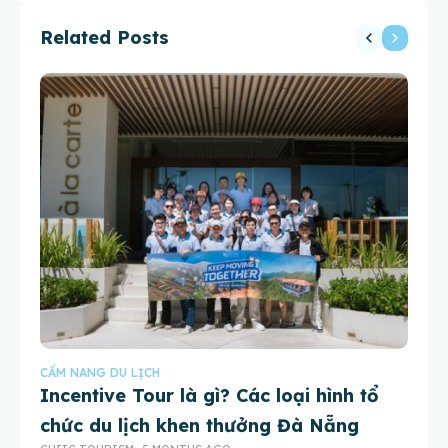
Related Posts
CẨM NANG DU LỊCH
CẨ
Incentive Tour là gì? Các loại hình tổ
Tr
chức du lịch khen thưởng Đà Nẵng
H