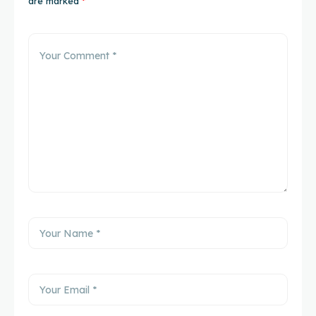
are marked
*