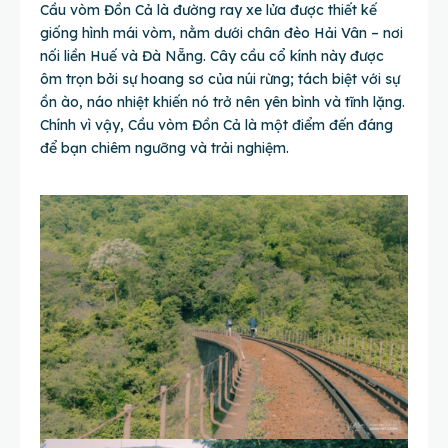
Cầu vòm Đồn Cả là đường ray xe lửa được thiết kế
giống hình mái vòm, nằm dưới chân đèo Hải Vân – nơi
nối liền Huế và Đà Nẵng. Cây cầu cổ kính này được
ôm trọn bởi sự hoang sơ của núi rừng; tách biệt với sự
ồn ào, náo nhiệt khiến nó trở nên yên bình và tĩnh lặng.
Chính vì vậy, Cầu vòm Đồn Cả là một điểm đến đáng
để bạn chiêm ngưỡng và trải nghiệm.