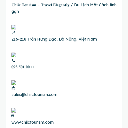
𝐂𝐡𝐢𝐢𝐜 𝐓𝐨𝐮𝐫𝐢𝐬𝐦 – 𝐓𝐫𝐚𝐯𝐞𝐥 𝐄𝐥𝐞𝐠𝐚𝐧𝐭𝐥𝐲 / Du Lịch Một Cách tinh
gọn
216-218 Trần Hưng Đạo, Đà Nẵng, Việt Nam
𝟎𝟗𝟑 𝟓𝟎𝟏 𝟎𝟎 𝟏𝟏
sales@chiictourism.com
www.chiictourism.com