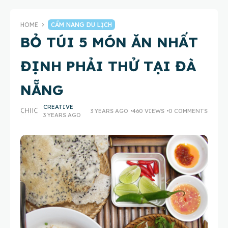
HOME
CẨM NANG DU LỊCH
BỎ TÚI 5 MÓN ĂN NHẤT
ĐỊNH PHẢI THỬ TẠI ĐÀ
NẴNG
CREATIVE
3 YEARS AGO
460 VIEWS
0 COMMENTS
3 YEARS AGO