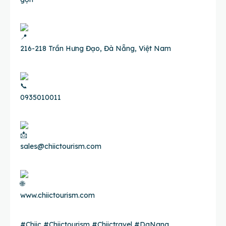
216-218 Trần Hưng Đạo, Đà Nẵng, Việt Nam
0935010011
sales@chiictourism.com
www.chiictourism.com
#Chiic
#Chiictourism
#Chiictravel
#DaNang