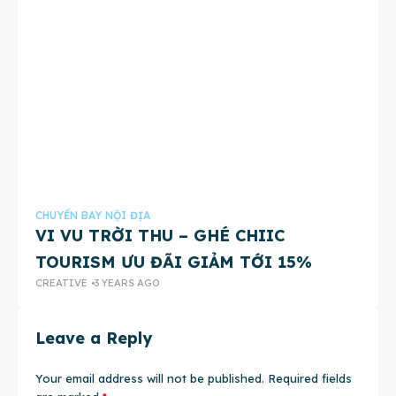
CHUYẾN BAY NỘI ĐỊA
CH
VI VU TRỜI THU – GHÉ CHIIC
Đ
TOURISM ƯU ĐÃI GIẢM TỚI 15%
T
CREATIVE
3 YEARS AGO
CR
Leave a Reply
Your email address will not be published.
Required fields