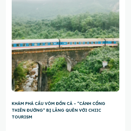
KHÁM PHÁ CẦU VÒM ĐỒN CẢ – “CÁNH CỔNG
THIÊN ĐƯỜNG” BỊ LÃNG QUÊN VỚI CHIIC
TOURISM