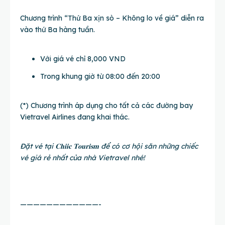
Chương trình “Thứ Ba xịn sò – Không lo về giá” diễn ra
vào thứ Ba hàng tuần.
Với giá vé chỉ 8,000 VND
Trong khung giờ từ 08:00 đến 20:00
(*) Chương trình áp dụng cho tất cả các đường bay
Vietravel Airlines đang khai thác.
Đặt vé tại 𝐂𝐡𝐢𝐢𝐜 𝐓𝐨𝐮𝐫𝐢𝐬𝐦 để có cơ hội săn những chiếc
vé giá rẻ nhất của nhà Vietravel nhé!
————————————-