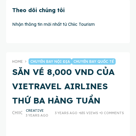
Theo dõi chúng tôi
Nhận thông tin mới nhất từ Chiic Tourism
HOME
CHUYẾN BAY NỘI ĐỊA
CHUYẾN BAY QUỐC TẾ
SĂN VÉ 8,000 VND CỦA
VIETRAVEL AIRLINES
THỨ BA HÀNG TUẦN
CREATIVE
3 YEARS AGO
635 VIEWS
0 COMMENTS
3 YEARS AGO