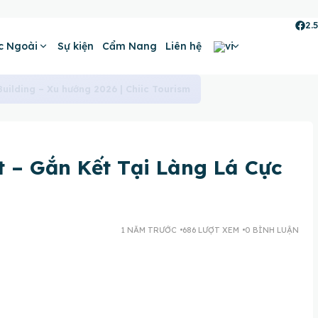
2.
c Ngoài
Sự kiện
Cẩm Nang
Liên hệ
-Z Cho Doanh Nghiệp | Chiic Tourism
t – Gắn Kết Tại Làng Lá Cực
1 NĂM TRƯỚC
686 LƯỢT XEM
0 BÌNH LUẬN