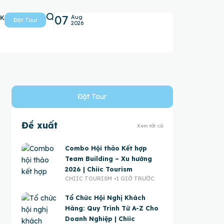
07
5K
Aug
Đặt Tour
2026
Đặt Tour
Đề xuất
Xem tất cả
Combo Hội thảo Kết hợp
Team Building – Xu hướng
2026 | Chiic Tourism
CHIIC TOURISM
1 GIỜ TRƯỚC
Tổ Chức Hội Nghị Khách
Hàng: Quy Trình Từ A-Z Cho
Doanh Nghiệp | Chiic