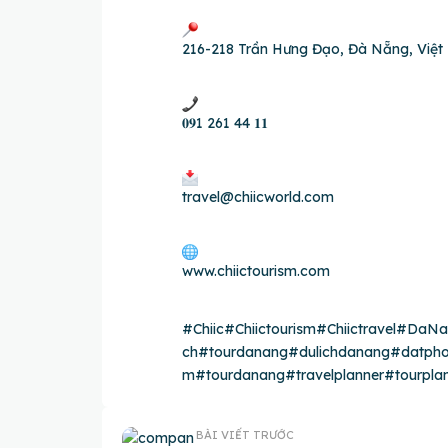
216-218 Trần Hưng Đạo, Đà Nẵng, Việ
𝟎𝟗1 261 44 𝟏𝟏
travel@chiicworld.com
www.chiictourism.com
#Chiic
#Chiictourism
#Chiictravel
#DaNa
ch
#tourdanang
#dulichdanang
#datph
m
#tourdanang
#travelplanner
#tourpla
BÀI VIẾT TRƯỚC