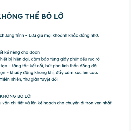
HÔNG THỂ BỎ LỠ
chương trình – Lưu giữ mọi khoảnh khắc đáng nhớ.
ết kế riêng cho đoàn
iết bị hiện đại, đảm bảo từng giây phút đều rực rỡ.
tạo – tăng tốc kết nối, bứt phá tinh thần đồng đội.
hộn – khuấy động không khí, đẩy cảm xúc lên cao.
hiên nhiên, thư giãn tuyệt đối
 KHÔNG BỎ LỠ!
nhận tư vấn chi tiết và lên kế hoạch cho chuyến đi trọn vẹn nhất!