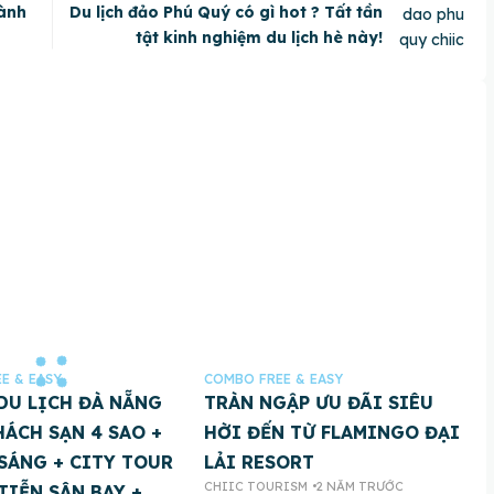
ành
Du lịch đảo Phú Quý có gì hot ? Tất tần
tật kinh nghiệm du lịch hè này!
E & EASY
COMBO FREE & EASY
DU LỊCH ĐÀ NẴNG
TRÀN NGẬP ƯU ĐÃI SIÊU
HÁCH SẠN 4 SAO +
HỜI ĐẾN TỪ FLAMINGO ĐẠI
SÁNG + CITY TOUR
LẢI RESORT
CHIIC TOURISM
2 NĂM TRƯỚC
TIỄN SÂN BAY +