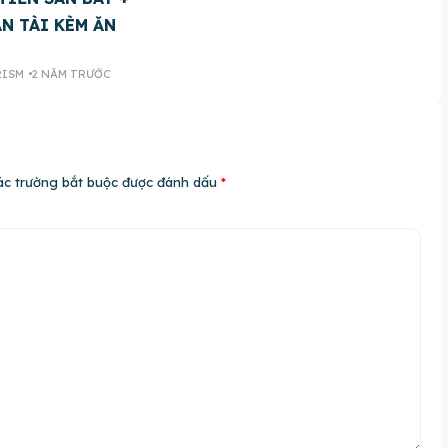
N TÀI KÈM ĂN
RISM
2 NĂM TRƯỚC
ác trường bắt buộc được đánh dấu
*