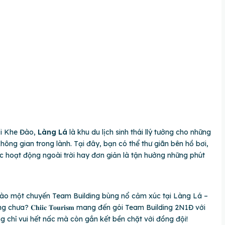
ối Khe Đào,
Làng Lá
là khu du lịch sinh thái llý tưởng cho những
ông gian trong lành. Tại đây, bạn có thể thư giãn bên hồ bơi,
 hoạt động ngoài trời hay đơn giản là tận hưởng những phút
ào một chuyến Team Building bùng nổ cảm xúc tại Làng Lá –
ưa? 𝐂𝐡𝐢𝐢𝐜 𝐓𝐨𝐮𝐫𝐢𝐬𝐦 mang đến gói Team Building 2N1Đ với
g chỉ vui hết nấc mà còn gắn kết bền chặt với đồng đội!