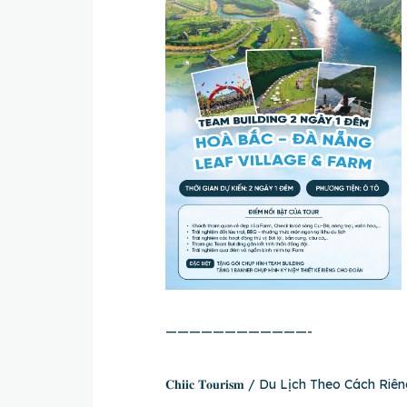
————————————-
𝐂𝐡𝐢𝐢𝐜 𝐓𝐨𝐮𝐫𝐢𝐬𝐦 / Du Lịch Theo Các