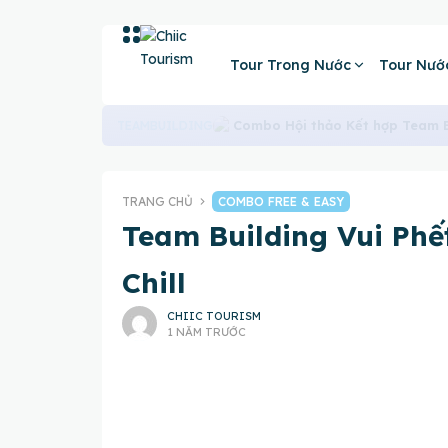
Tour Trong Nước
Tour Nướ
Tổ Chức Hội Nghị Khách Hàng: Quy Trình Từ A
TRANG CHỦ
COMBO FREE & EASY
Team Building Vui Phế
Chill
CHIIC TOURISM
1 NĂM TRƯỚC