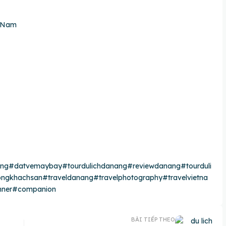
t Nam
ng
#datvemaybay
#tourdulichdanang
#reviewdanang
#tourduli
ongkhachsan
#traveldanang
#travelphotography
#travelvietna
nner
#companion
BÀI TIẾP THEO