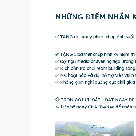
NHỮNG ĐIỂM NHẤN K
✅
TẶNG gói quay phim, chụp ảnh suốt 
✅
TẶNG 1 banner chụp hình kỷ niệm thi
✅ Đội ngũ media chuyên nghiệp, trang th
✅ Kịch bản trò chơi team building sáng 
✅ MC hoạt náo và đội hỗ trợ viên vui n
✅ Không gian nghỉ dưỡng cực chill giữa t
💥
TRỌN GÓI ƯU ĐÃI – ĐẶT NGAY ĐỂ
📞 Liên hệ ngay 𝐂𝐡𝐢𝐢𝐜 𝐓𝐨𝐮𝐫𝐢𝐬𝐦 để 