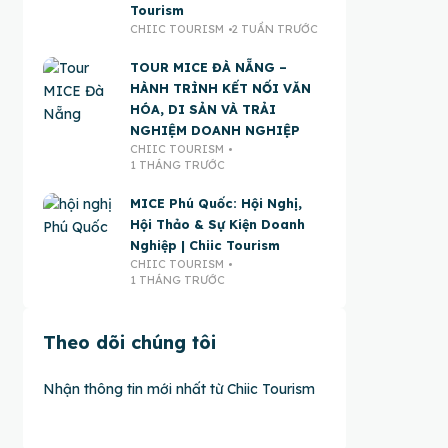
Tourism
CHIIC TOURISM
2 TUẦN TRƯỚC
TOUR MICE ĐÀ NẴNG –
HÀNH TRÌNH KẾT NỐI VĂN
HÓA, DI SẢN VÀ TRẢI
NGHIỆM DOANH NGHIỆP
CHIIC TOURISM
1 THÁNG TRƯỚC
MICE Phú Quốc: Hội Nghị,
Hội Thảo & Sự Kiện Doanh
Nghiệp | Chiic Tourism
CHIIC TOURISM
1 THÁNG TRƯỚC
Theo dõi chúng tôi
Nhận thông tin mới nhất từ Chiic Tourism