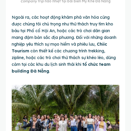
Company trip
náo nhiệt tại bãi biển Mỹ Khê Đà Nẵng
Ngoài ra, các hoạt động khám phá văn hóa cũng
được chúng tôi chú trọng như thử thách truy tìm kho
báu tại Phố cổ Hội An, hoặc các trò chơi dân gian
mang đậm bản sắc địa phương. Đối với những doanh
nghiệp yêu thích sự mạo hiểm và phiêu lưu,
Chiic
Tourism
còn thiết kế các chương trình trekking,
zipline, hoặc các trò chơi thử thách sự khéo léo, dũng
cảm tại các khu du lịch sinh thái khi
tổ chức team
building Đà Nẵng
.