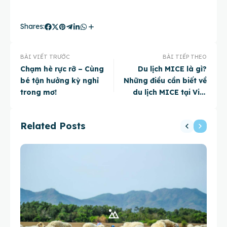
Shares:
BÀI VIẾT TRƯỚC
BÀI TIẾP THEO
Chạm hè rực rỡ – Cùng
Du lịch MICE là gì?
bé tận hưởng kỳ nghỉ
Những điều cần biết về
trong mơ!
du lịch MICE tại Việt
Nam
Related Posts