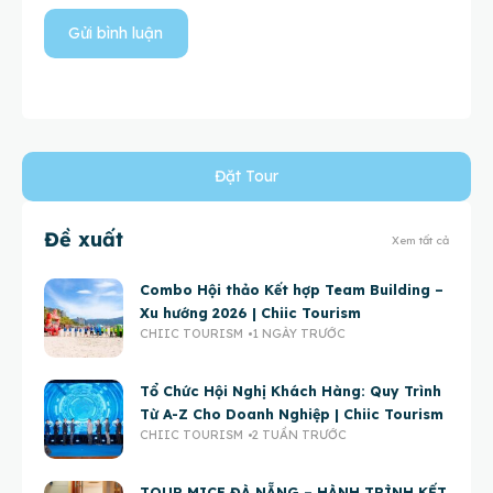
Đặt Tour
Đề xuất
Xem tất cả
Combo Hội thảo Kết hợp Team Building –
Xu hướng 2026 | Chiic Tourism
CHIIC TOURISM
1 NGÀY TRƯỚC
Tổ Chức Hội Nghị Khách Hàng: Quy Trình
Từ A-Z Cho Doanh Nghiệp | Chiic Tourism
CHIIC TOURISM
2 TUẦN TRƯỚC
TOUR MICE ĐÀ NẴNG – HÀNH TRÌNH KẾT