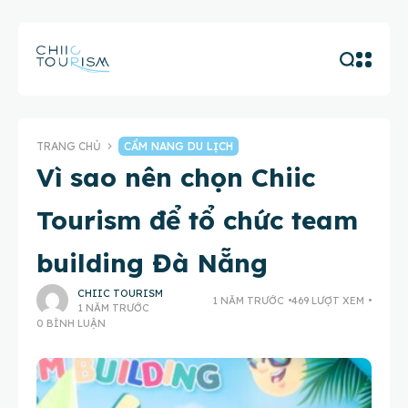
TRANG CHỦ
CẨM NANG DU LỊCH
Vì sao nên chọn Chiic
Tourism để tổ chức team
building Đà Nẵng
CHIIC TOURISM
1 NĂM TRƯỚC
469 LƯỢT XEM
1 NĂM TRƯỚC
0 BÌNH LUẬN