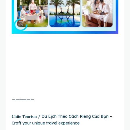
——————
𝐂𝐡𝐢𝐢𝐜 𝐓𝐨𝐮𝐫𝐢𝐬𝐦 / Du Lịch Theo Cách Riêng Của Bạn –
Craft your unique travel experience