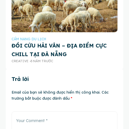
CẨM NANG DU LỊCH
CẨ
ĐỒI CỪU HẢI VÂN – ĐỊA ĐIỂM CỰC
TO
CHILL TẠI ĐÀ NẴNG
2
CREATIVE
3 NĂM TRƯỚC
CH
Trả lời
Email của bạn sẽ không được hiển thị công khai.
Các
trường bắt buộc được đánh dấu
*