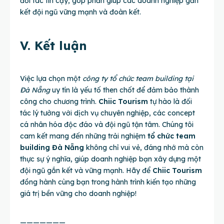
đối tác tin cậy, góp phần giúp các doanh nghiệp gắn
kết đội ngũ vững mạnh và đoàn kết.
V. Kết luận
Việc lựa chọn một
công ty tổ chức team building tại
Đà Nẵng
uy tín là yếu tố then chốt để đảm bảo thành
công cho chương trình.
Chiic Tourism
tự hào là đối
tác lý tưởng với dịch vụ chuyên nghiệp, các concept
cá nhân hóa độc đáo và đội ngũ tận tâm. Chúng tôi
cam kết mang đến những trải nghiệm
tổ chức team
building Đà Nẵng
không chỉ vui vẻ, đáng nhớ mà còn
thực sự ý nghĩa, giúp doanh nghiệp bạn xây dựng một
đội ngũ gắn kết và vững mạnh. Hãy để
Chiic Tourism
đồng hành cùng bạn trong hành trình kiến tạo những
giá trị bền vững cho doanh nghiệp!
———————