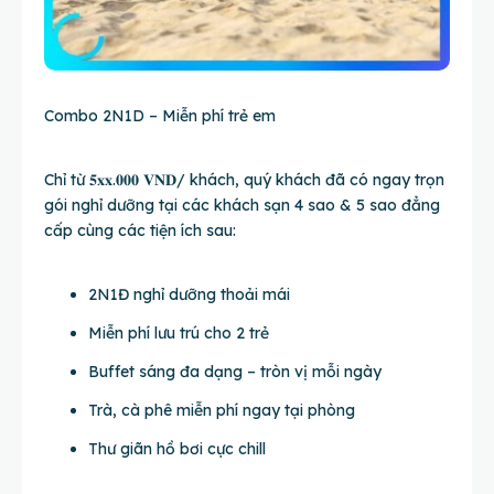
Combo 2N1D – Miễn phí trẻ em
Chỉ từ 𝟓𝐱𝐱.𝟎𝟎𝟎 𝐕𝐍𝐃/ khách, quý khách đã có ngay trọn
gói nghỉ dưỡng tại các khách sạn 4 sao & 5 sao đẳng
cấp cùng các tiện ích sau:
2N1Đ nghỉ dưỡng thoải mái
Miễn phí lưu trú cho 2 trẻ
Buffet sáng đa dạng – tròn vị mỗi ngày
Trà, cà phê miễn phí ngay tại phòng
Thư giãn hồ bơi cực chill