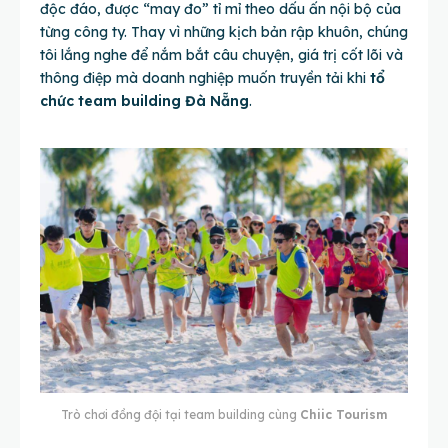
độc đáo, được “may đo” tỉ mỉ theo dấu ấn nội bộ của
từng công ty. Thay vì những kịch bản rập khuôn, chúng
tôi lắng nghe để nắm bắt câu chuyện, giá trị cốt lõi và
thông điệp mà doanh nghiệp muốn truyền tải khi
tổ
chức team building Đà Nẵng
.
Trò chơi đồng đội tại team building cùng
Chiic Tourism