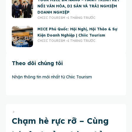
NỐI VĂN HÓA, DI SẢN VÀ TRẢI NGHIỆM
DOANH NGHIỆP
CHIIC TOURISM
1 THÁNG TRƯỚC
MICE Phú Quốc: Hội Nghị, Hội Thảo & Sự
Kiện Doanh Nghiệp | Chiic Tourism
CHIIC TOURISM
1 THÁNG TRƯỚC
Theo dõi chúng tôi
Nhận thông tin mới nhất từ Chiic Tourism
Chạm hè rực rỡ – Cùng