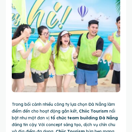
Trong bối cảnh nhiều công ty lựa chọn Đà Nẵng làm
điểm đến cho hoạt động gắn kết,
Chiic Tourism
nổi
bật như một đơn vị
tổ chức team building Đà Nẵng
đáng tin cậy. Với concept sáng tạo, dịch vụ chỉn chu
và địa điểm đa dạng,
Chiic
Tourism
hứa hẹn mang