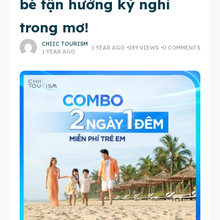
bé tận hưởng kỳ nghỉ
trong mơ!
CHIIC TOURISM
1 YEAR AGO
289 VIEWS
0 COMMENTS
1 YEAR AGO