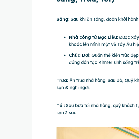
Sáng:
Sau khi ăn sáng, đoàn khởi hàn
Nhà công tử Bạc Liêu
: Được xây
khoác lên mình một vẻ Tây Âu hiệ
Chùa Dơi
: Quần thể kiến trúc đẹ
đồng dân tộc Khmer sinh sống trê
Trưa:
Ăn trưa nhà hàng. Sau đó, Quý k
sạn & nghỉ ngơi.
Tối:
Sau bữa tối nhà hàng, quý khách 
sạn 3 sao.