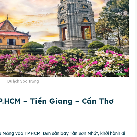
Du lịch Sóc Trăng
P.HCM – Tiền Giang – Cần Thơ
 Nẵng vào TP.HCM. Đến sân bay Tân Sơn Nhất, khởi hành đi