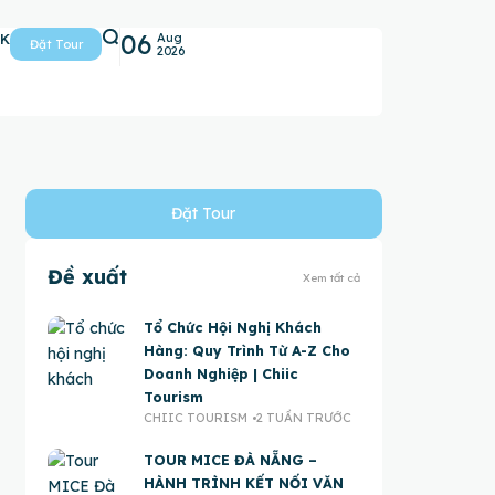
06
5K
Aug
Đặt Tour
2026
Đặt Tour
Đề xuất
Xem tất cả
Tổ Chức Hội Nghị Khách
Hàng: Quy Trình Từ A-Z Cho
Doanh Nghiệp | Chiic
Tourism
CHIIC TOURISM
2 TUẦN TRƯỚC
TOUR MICE ĐÀ NẴNG –
HÀNH TRÌNH KẾT NỐI VĂN