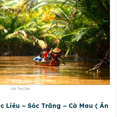
Cồn Thới Sơn
c Liêu – Sóc Trăng – Cà Mau ( Ăn