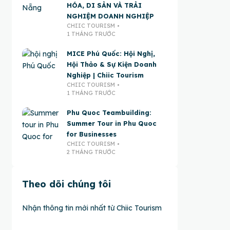
HÓA, DI SẢN VÀ TRẢI
NGHIỆM DOANH NGHIỆP
CHIIC TOURISM
1 THÁNG TRƯỚC
MICE Phú Quốc: Hội Nghị,
Hội Thảo & Sự Kiện Doanh
Nghiệp | Chiic Tourism
CHIIC TOURISM
1 THÁNG TRƯỚC
Phu Quoc Teambuilding:
Summer Tour in Phu Quoc
for Businesses
CHIIC TOURISM
2 THÁNG TRƯỚC
Theo dõi chúng tôi
Nhận thông tin mới nhất từ Chiic Tourism