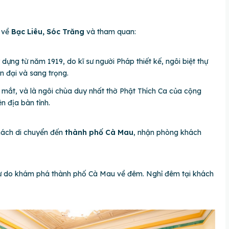
h về
Bạc Liêu, Sóc Trăng
và tham quan:
 dựng từ năm 1919, do kĩ sư người Pháp thiết kế, ngôi biệt thự
n đại và sang trọng.
p mắt, và là ngôi chùa duy nhất thờ Phật Thích Ca của cộng
n địa bàn tỉnh.
hách di chuyển đến
thành phố Cà Mau
, nhận phòng khách
tự do khám phá thành phố Cà Mau về đêm. Nghỉ đêm tại khách