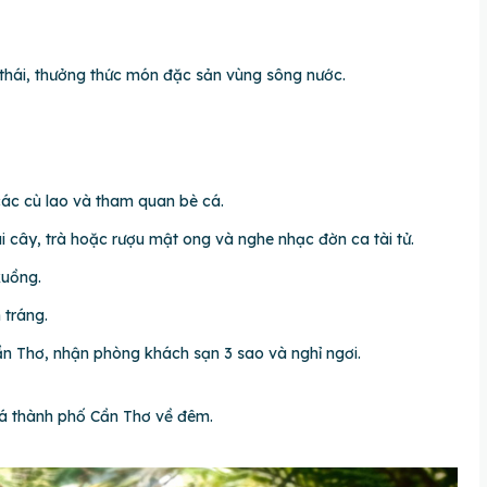
thái, thưởng thức món đặc sản vùng sông nước.
các cù lao và tham quan bè cá.
i cây, trà hoặc rượu mật ong và nghe nhạc đờn ca tài tử.
xuồng.
 tráng.
n Thơ, nhận phòng khách sạn 3 sao và nghỉ ngơi.
há thành phố Cần Thơ về đêm.