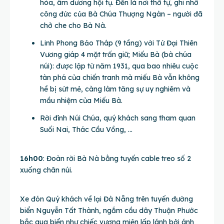
hòa, âm dương hội tụ. Đền là nơi thờ tự, ghi nhớ
công đức của Bà Chúa Thượng Ngàn – người đã
chở che cho Bà Nà.
Linh Phong Bảo Tháp (9 tầng) với Tứ Đại Thiên
Vương giáp 4 mặt trấn giữ; Miếu Bà (bà chúa
núi): được lập từ năm 1931, qua bao nhiêu cuộc
tàn phá của chiến tranh mà miếu Bà vẫn không
hề bị sứt mẻ, càng làm tăng sự uy nghiêm và
mầu nhiệm của Miếu Bà.
Rời đỉnh Núi Chúa, quý khách sang tham quan
Suối Nai, Thác Cầu Vồng, …
16h00
: Đoàn rời Bà Nà bằng tuyến cable treo số 2
xuống chân núi.
Xe đón Quý khách về lại Đà Nẵng trên tuyến đường
biển Nguyễn Tất Thành, ngắm cầu dây Thuận Phước
bắc qua biển như chiếc vương miện lấp lánh bởi ánh