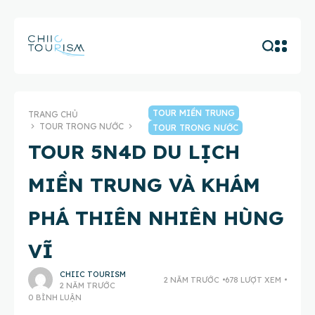
TOUR MIỀN TRUNG
TRANG CHỦ
TOUR TRONG NƯỚC
TOUR TRONG NƯỚC
TOUR 5N4D DU LỊCH
MIỀN TRUNG VÀ KHÁM
PHÁ THIÊN NHIÊN HÙNG
VĨ
CHIIC TOURISM
2 NĂM TRƯỚC
678 LƯỢT XEM
2 NĂM TRƯỚC
0 BÌNH LUẬN