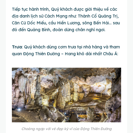
Tiếp tục hành trình, Quý khách được giới thiệu về các
địa danh lịch sử Cách Mạng như: Thành Cổ Quảng Trị,
Căn Cứ Dốc Miếu, cầu Hiền Lương, sông Bến Hải… sau
đó đến Quảng Bình, đoàn dừng chân nghỉ ngơi.
Trưa
: Quý khách dùng cơm trưa tại nhà hàng và tham
quan Động Thiên Đường – Hang khô dài nhất Châu Á:
Choáng ngợp với vẻ đẹp kỳ vĩ của Động Thiên Đường