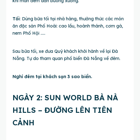
khi màn đêm dần buông xuống.
Tối
: Dùng bữa tối tại nhà hàng, thưởng thức các món
ăn đặc sản Phố Hoài: cao lầu, hoành thánh, cơm gà,
nem Phố Hội …..
Sau bữa tối, xe đưa Quý khách khởi hành về lại Đà
Nẵng. Tự do tham quan phố biển Đà Nẵng về đêm.
Nghỉ đêm tại khách sạn 3 sao biển.
NGÀY 2: SUN WORLD BÀ NÀ
HILLS – ĐƯỜNG LÊN TIÊN
CẢNH