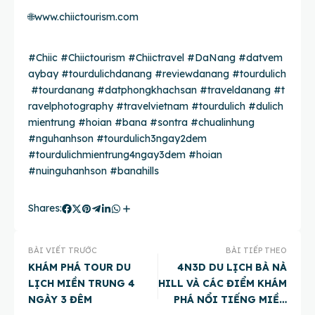
🌐
www.chiictourism.com
#Chiic
#Chiictourism
#Chiictravel
#DaNang
#datvem
aybay
#tourdulichdanang
#reviewdanang
#tourdulich
#tourdanang
#datphongkhachsan
#traveldanang
#t
ravelphotography
#travelvietnam
#tourdulich
#dulich
mientrung #hoian #bana #sontra #chualinhung
#nguhanhson #tourdulich3ngay2dem
#tourdulichmientrung4ngay3dem #hoian
#nuinguhanhson #banahills
Shares:
BÀI VIẾT TRƯỚC
BÀI TIẾP THEO
KHÁM PHÁ TOUR DU
4N3D DU LỊCH BÀ NÀ
LỊCH MIỀN TRUNG 4
HILL VÀ CÁC ĐIỂM KHÁM
NGÀY 3 ĐÊM
PHÁ NỔI TIẾNG MIỀN