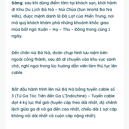
Sáng
: sau khi dùng điểm tâm tại khách sạn, khởi hành
đi Khu Du Lịch Bà Nà – Núi Chúa (Sun World Ba Na
Hills), được mệnh danh là Đà Lạt của Miền Trung, nơi
mà quý khách khám phá những khoảnh khắc giao
mùa bất ngờ Xuân – Hạ – Thu – Đông trong cùng 1
ngày.
Đến chân núi Bà Nà, đoàn chụp hình lưu niệm bên
ngoài cổng thành, sau đó di chuyển vào khu vực sảnh
chờ, nghỉ ngơi trong lúc hướng dẫn viên làm thủ tục lên
cable.
Bắt đầu hành trình lên núi Bà Nà bằng tuyến cable số
3 (Từ Ga Tóc Tiên đến Ga L’Indochine) – Tuyến cable
đạt 4 kỷ lục thế giới (tuyến cáp treo dài nhất, độ chênh
lệch giữa ga đi và ga đến cao nhất, chiều dài 1 sợi cáp
không nối dài nhất và cuộn cáp nặng nhất).