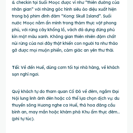
& checkin tại Suối Moọc được ví như “thiên đường của
nhân gian” với những góc hình siêu ảo diệu xuất hiện
trong bộ phim đình đám “Kong: Skull Island”. Suối
nước Moọc nằm ẩn mình trong thảm thực vật phong
phú, với rừng cây khổng lồ, vách đá dựng đứng phủ
kín một màu xanh. Không gian thiên nhiên đậm chất
núi rừng của nơi đây thật khiến con người ta như tháo
gỡ được mọi muộn phiền, cảm giác an yên thư thái.
Tối
: Về đến Huế, dùng cơm tối tại nhà hàng, về khách
sạn nghỉ ngơi.
Quý khách tự do tham quan Cố Đô về đêm, ngắm Đại
Nội lung linh ánh đèn hoặc có thể lựa chọn dịch vụ: du
thuyền sông Hương nghe ca Huế, thả hoa đăng cầu
bình an, may mắn hoặc khám phá Khu ẩm thực đêm…
(phí tự túc).