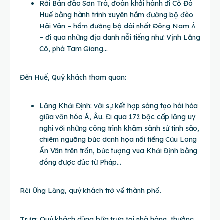
Rời Bán đảo Sơn Trà, đoàn khởi hành đi Cố Đô
Huế bằng hành trình xuyên hầm đường bộ đèo
Hải Vân – hầm đường bộ dài nhất Đông Nam Á
– đi qua những địa danh nỗi tiếng như: Vịnh Lăng
Cô, phá Tam Giang…
Đến Huế, Quý khách tham quan:
Lăng Khải Định: với sự kết hợp sáng tạo hài hòa
giữa văn hóa Á, Âu. Đi qua 172 bậc cấp lăng uy
nghi với những công trình khảm sành sứ tinh sảo,
chiêm ngưỡng bức danh họa nổi tiếng Cửu Long
Ẩn Vân trên trần, bức tượng vua Khải Định bằng
đồng được đúc từ Pháp…
Rời Ứng Lăng, quý khách trở về thành phố.
Trưa
: Quý khách dùng bữa trưa tại nhà hàng, thưởng