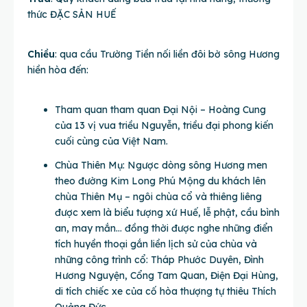
thức ĐẶC SẢN HUẾ
Chiều
: qua cầu Trường Tiền nối liền đôi bờ sông Hương
hiền hòa đến:
Tham quan tham quan Đại Nội – Hoàng Cung
của 13 vị vua triều Nguyễn, triều đại phong kiến
cuối cùng của Việt Nam.
Chùa Thiên Mụ: Ngược dòng sông Hương men
theo đường Kim Long Phú Mộng du khách lên
chùa Thiên Mụ – ngôi chùa cổ và thiêng liêng
được xem là biểu tượng xứ Huế, lễ phật, cầu bình
an, may mắn… đồng thời được nghe những điển
tích huyền thoại gắn liền lịch sử của chùa và
những công trình cổ: Tháp Phước Duyên, Đình
Hương Nguyện, Cổng Tam Quan, Điện Đại Hùng,
di tích chiếc xe của cố hòa thượng tự thiêu Thích