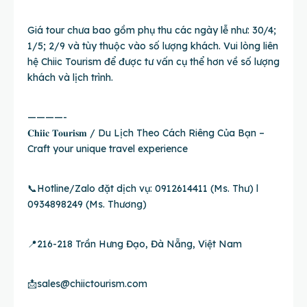
Giá tour chưa bao gồm phụ thu các ngày lễ như: 30/4;
1/5; 2/9 và tùy thuộc vào số lượng khách. Vui lòng liên
hệ Chiic Tourism để được tư vấn cụ thể hơn về số lượng
khách và lịch trình.
————-
𝐂𝐡𝐢𝐢𝐜 𝐓𝐨𝐮𝐫𝐢𝐬𝐦 / Du Lịch Theo Cách Riêng Của Bạn –
Craft your unique travel experience
📞Hotline/Zalo đặt dịch vụ: 0912614411 (Ms. Thư) l
0934898249 (Ms. Thương)
📍216-218 Trần Hưng Đạo, Đà Nẵng, Việt Nam
📩
sales@chiictourism.com