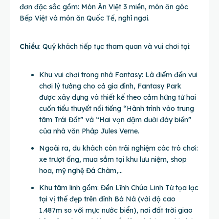
đơn đặc sắc gồm: Món Ăn Việt 3 miền, món ăn góc
Bếp Việt và món ăn Quốc Tế, nghỉ ngơi.
Chiều
: Quý khách tiếp tục tham quan và vui chơi tại:
Khu vui chơi trong nhà Fantasy: Là điểm đến vui
chơi lý tưởng cho cả gia đình, Fantasy Park
được xây dựng và thiết kế theo cảm hứng từ hai
cuốn tiểu thuyết nổi tiếng “Hành trình vào trung
tâm Trái Đất” và “Hai vạn dặm dưới đáy biển”
của nhà văn Pháp Jules Verne.
Ngoài ra, du khách còn trải nghiệm các trò chơi:
xe trượt ống, mua sắm tại khu lưu niệm, shop
hoa, mỹ nghệ Đá Chàm,…
Khu tâm linh gồm: Đền Lĩnh Chúa Linh Từ tọa lạc
tại vị thế đẹp trên đỉnh Bà Nà (với độ cao
1.487m so với mực nước biển), nơi đất trời giao