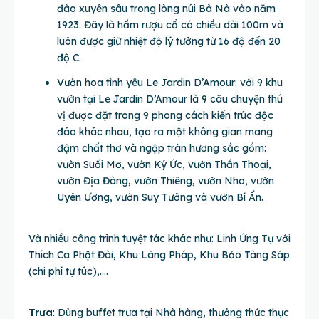
đào xuyên sâu trong lòng núi Bà Nà vào năm
1923. Đây là hầm rượu cổ có chiều dài 100m và
luôn được giữ nhiệt độ lý tưởng từ 16 độ đến 20
độ C.
Vườn hoa tình yêu Le Jardin D’Amour: với 9 khu
vườn tại Le Jardin D’Amour là 9 câu chuyện thú
vị được đặt trong 9 phong cách kiến trúc độc
đáo khác nhau, tạo ra một không gian mang
đậm chất thơ và ngập tràn hương sắc gồm:
vườn Suối Mơ, vườn Ký Ức, vườn Thần Thoại,
vườn Địa Đàng, vườn Thiêng, vườn Nho, vườn
Uyên Ương, vườn Suy Tưởng và vườn Bí Ẩn.
Và nhiều công trình tuyệt tác khác như: Linh Ứng Tự với
Thích Ca Phật Đài, Khu Làng Pháp, Khu Bảo Tàng Sáp
(chi phí tự túc),….
Trưa
: Dùng buffet trưa tại Nhà hàng, thưởng thức thực