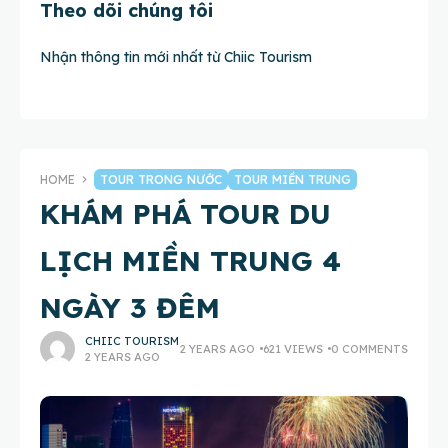
Theo dõi chúng tôi
Nhận thông tin mới nhất từ Chiic Tourism
HOME
TOUR TRONG NƯỚC
TOUR MIỀN TRUNG
KHÁM PHÁ TOUR DU
LỊCH MIỀN TRUNG 4
NGÀY 3 ĐÊM
CHIIC TOURISM
2 YEARS AGO
621 VIEWS
0 COMMENTS
2 YEARS AGO