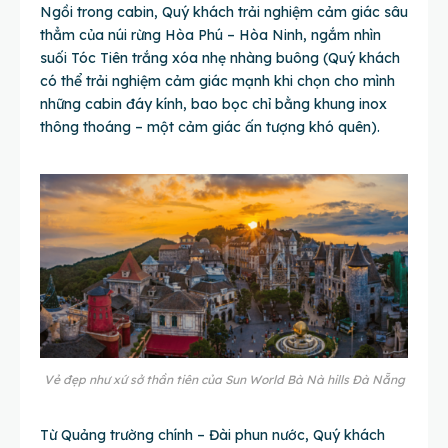
Ngồi trong cabin, Quý khách trải nghiệm cảm giác sâu
thẳm của núi rừng Hòa Phú – Hòa Ninh, ngắm nhìn
suối Tóc Tiên trắng xóa nhẹ nhàng buông (Quý khách
có thể trải nghiệm cảm giác mạnh khi chọn cho mình
những cabin đáy kính, bao bọc chỉ bằng khung inox
thông thoáng – một cảm giác ấn tượng khó quên).
Vẻ đẹp như xứ sở thần tiên của Sun World Bà Nà hills Đà Nẵng
Từ Quảng trường chính – Đài phun nước, Quý khách