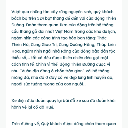
Vượt qua những tán cây rừng nguyên sinh, quý khách
bách bộ trên 524 bật thang để đến với cửa động Thiên
Đường. Đoàn tham quan 1km của động trên hệ thống
cầu thang gỗ dài nhất Việt Nam trong các khu du lịch,
ngắm nhìn các công trình tạo hóa ban tặng: Thác
Thiên Hà, Cung Giao Trì, Cung Quãng Hằng, Tháp Liên
Hoa, ngắm nhìn ngôi nhà Rông của đồng bào dân tộc
thiểu số,… tất cả đều được thiên nhiên đẻo gọt một
cách tinh tế. Chính vì thế, động Thiên Đường được ví
như “Vườn địa đàng ở chốn trần gian” với hệ thống
măng đá, nhũ đá ở đây có vẻ đẹp lung linh huyền ảo,
ngoài sức tưởng tượng của con người….
Xe điện đưa đoàn quay lại bãi đỗ xe sau đó đoàn khởi
hành về lại cố đô Huế.
Trên đường về, Quý khách được dừng chân tham quan