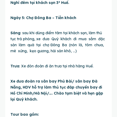
Nghỉ đêm tại khách sạn 3* Huế.
Ngày 5: Chợ Đông Ba – Tiễn khách
Sáng
: sau khi dùng điểm tâm tại khách sạn, làm thủ
tục trả phòng, xe đưa Quý khách đi mua sắm đặc
sản làm quà tại chợ Đông Ba (nón lá, tôm chua,
mè xửng, kẹo gương, hải sản khô, …)
Trưa
: Xe đón đoàn đi ăn trưa tại nhà hàng Huế.
Xe đưa đoàn ra sân bay Phú Bài/ sân bay Đà
Nẵng, HDV hỗ trợ làm thủ tục đáp chuyến bay đi
Hồ Chí Minh/Hà Nội/…. Chào tạm biệt và hẹn gặp
lại Quý khách.
Tour bao gồm: