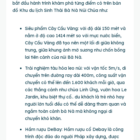
bắt đầu hành trình khám phá từng điểm có trên bản
đồ Khu du lịch Sinh Thái Bà Nà Núi Chúa như:
Siêu phẩm Cây Cầu Vàng: với độ dài 150 mét và
nằm ở độ cao 1414 mét so với mực nước biển,
Cây Cầu Vàng đã tạo nên một lối đi giữa không
trung, giữa khung ảnh mờ sương như chốn bồng
lai tiên cảnh của núi Bà Nà.
Trải nghiệm tàu hỏa leo núi: với vận tốc 5m/s, di
chuyển trên đường ray dài 400m, công suất vận
chuyển có thể lên đến 1.600 khách mỗi giờ, qua
các thắng cảnh như chùa Linh Ứng, vườn hoa Le
Jardin, khu biệt thự cổ.. du khách là trẻ nhỏ hay
người lớn tuổi đều có thể dễ dàng tham quan và
ngắm toàn cảnh bà Nà mà không ngại di
chuyển khó khăn.
Hầm rượu DeBay: Hầm rượu cổ Debay là công
trình độc đáo do người Pháp xây dựng, được