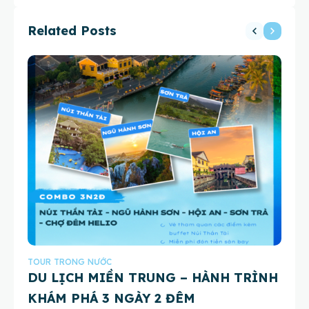
TRUNG
Related Posts
TOUR TRONG NƯỚC
TO
DU LỊCH MIỀN TRUNG – HÀNH TRÌNH
3
CH
KHÁM PHÁ 3 NGÀY 2 ĐÊM