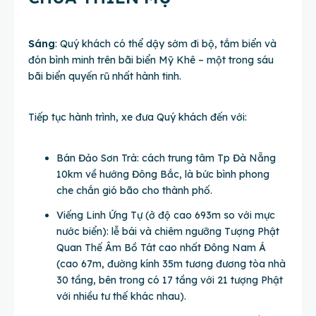
Sáng
: Quý khách có thể dậy sớm đi bộ, tắm biển và
đón bình minh trên bãi biển Mỹ Khê – một trong sáu
bãi biển quyến rũ nhất hành tinh.
Tiếp tục hành trình, xe đưa Quý khách đến với:
Bán Đảo Sơn Trà: cách trung tâm Tp Đà Nẵng
10km về hướng Đông Bắc, là bức bình phong
che chắn gió bão cho thành phố.
Viếng Linh Ứng Tự (ở độ cao 693m so với mực
nước biển): lễ bái và chiêm ngưỡng Tượng Phật
Quan Thế Âm Bồ Tát cao nhất Đông Nam Á
(cao 67m, đường kính 35m tương đương tòa nhà
30 tầng, bên trong có 17 tầng với 21 tượng Phật
với nhiều tư thế khác nhau).