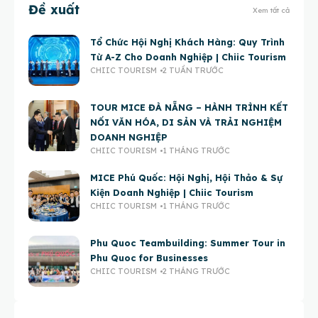
Đề xuất
Xem tất cả
Tổ Chức Hội Nghị Khách Hàng: Quy Trình
Từ A-Z Cho Doanh Nghiệp | Chiic Tourism
CHIIC TOURISM
2 TUẦN TRƯỚC
TOUR MICE ĐÀ NẴNG – HÀNH TRÌNH KẾT
NỐI VĂN HÓA, DI SẢN VÀ TRẢI NGHIỆM
DOANH NGHIỆP
CHIIC TOURISM
1 THÁNG TRƯỚC
MICE Phú Quốc: Hội Nghị, Hội Thảo & Sự
Kiện Doanh Nghiệp | Chiic Tourism
CHIIC TOURISM
1 THÁNG TRƯỚC
Phu Quoc Teambuilding: Summer Tour in
Phu Quoc for Businesses
CHIIC TOURISM
2 THÁNG TRƯỚC