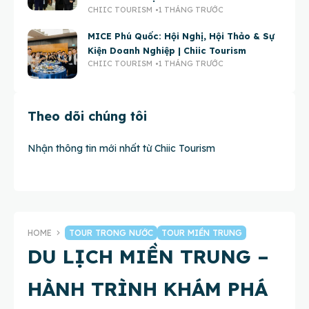
CHIIC TOURISM
1 THÁNG TRƯỚC
MICE Phú Quốc: Hội Nghị, Hội Thảo & Sự
Kiện Doanh Nghiệp | Chiic Tourism
CHIIC TOURISM
1 THÁNG TRƯỚC
Theo dõi chúng tôi
Nhận thông tin mới nhất từ Chiic Tourism
HOME
TOUR TRONG NƯỚC
TOUR MIỀN TRUNG
DU LỊCH MIỀN TRUNG –
HÀNH TRÌNH KHÁM PHÁ