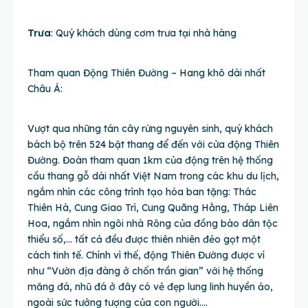
Trưa
: Quý khách dùng cơm trưa tại nhà hàng
Tham quan Động Thiên Đường – Hang khô dài nhất
Châu Á:
Vượt qua những tán cây rừng nguyên sinh, quý khách
bách bộ trên 524 bật thang để đến với cửa động Thiên
Đường. Đoàn tham quan 1km của động trên hệ thống
cầu thang gỗ dài nhất Việt Nam trong các khu du lịch,
ngắm nhìn các công trình tạo hóa ban tặng: Thác
Thiên Hà, Cung Giao Trì, Cung Quãng Hằng, Tháp Liên
Hoa, ngắm nhìn ngôi nhà Rông của đồng bào dân tộc
thiểu số,… tất cả đều được thiên nhiên đẻo gọt một
cách tinh tế. Chính vì thế, động Thiên Đường được ví
như “Vườn địa đàng ở chốn trần gian” với hệ thống
măng đá, nhũ đá ở đây có vẻ đẹp lung linh huyền ảo,
ngoài sức tưởng tượng của con người….