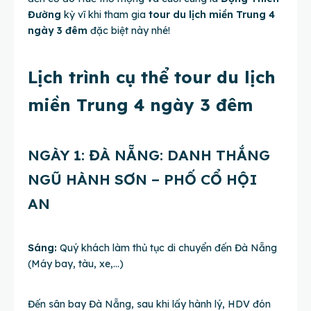
Đường
kỳ vĩ khi tham gia
tour du lịch miền Trung 4
ngày 3 đêm
đặc biệt này nhé!
Lịch trình cụ thể tour du lịch
miền Trung 4 ngày 3 đêm
NGÀY 1: ĐÀ NẴNG: DANH THẮNG
NGŨ HÀNH SƠN – PHỐ CỔ HỘI
AN
Sáng:
Quý khách làm thủ tục di chuyển đến Đà Nẵng
(Máy bay, tàu, xe,…)
Đến sân bay Đà Nẵng, sau khi lấy hành lý, HDV đón