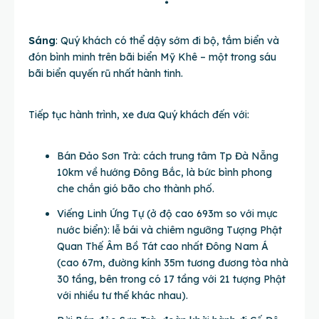
Sáng
: Quý khách có thể dậy sớm đi bộ, tắm biển và
đón bình minh trên bãi biển Mỹ Khê – một trong sáu
bãi biển quyến rũ nhất hành tinh.
Tiếp tục hành trình, xe đưa Quý khách đến với:
Bán Đảo Sơn Trà: cách trung tâm Tp Đà Nẵng
10km về hướng Đông Bắc, là bức bình phong
che chắn gió bão cho thành phố.
Viếng Linh Ứng Tự (ở độ cao 693m so với mực
nước biển): lễ bái và chiêm ngưỡng Tượng Phật
Quan Thế Âm Bồ Tát cao nhất Đông Nam Á
(cao 67m, đường kính 35m tương đương tòa nhà
30 tầng, bên trong có 17 tầng với 21 tượng Phật
với nhiều tư thế khác nhau).