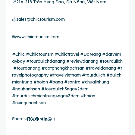
📍216-218 Trần Hưng Đạo, Đà Nẵng, Việt Nam
📩
sales@chiictourism.com
🌐
www.chiictourism.com
#Chiic
#Chiictourism
#Chiictravel
#DaNang
#datvem
aybay
#tourdulichdanang
#reviewdanang
#tourdulich
#tourdanang
#datphongkhachsan
#traveldanang
#t
ravelphotography
#travelvietnam
#tourdulich
#dulich
mientrung #hoian #bana #sontra #chualinhung
#nguhanhson #tourdulich3ngay2dem
#tourdulichmientrung4ngay3dem #hoian
#nuinguhanhson
Shares: