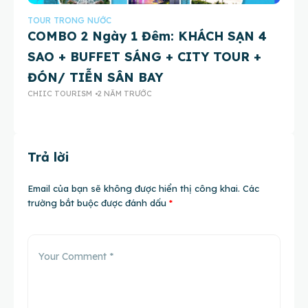
TOUR TRONG NƯỚC
TO
COMBO 2 Ngày 1 Đêm: KHÁCH SẠN 4
D
SAO + BUFFET SÁNG + CITY TOUR +
KÝ
CH
ĐÓN/ TIỄN SÂN BAY
CHIIC TOURISM
2 NĂM TRƯỚC
Trả lời
Email của bạn sẽ không được hiển thị công khai.
Các
trường bắt buộc được đánh dấu
*