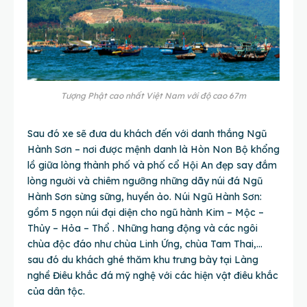
Tượng Phật cao nhất Việt Nam với độ cao 67m
Sau đó xe sẽ đưa du khách đến với danh thắng Ngũ
Hành Sơn – nơi được mệnh danh là Hòn Non Bộ khổng
lồ giữa lòng thành phố và phố cổ Hội An đẹp say đắm
lòng người và chiêm ngưỡng những dãy núi đá Ngũ
Hành Sơn sừng sững, huyền ảo. Núi Ngũ Hành Sơn:
gồm 5 ngọn núi đại diện cho ngũ hành Kim – Mộc –
Thủy – Hỏa – Thổ . Những hang động và các ngôi
chùa độc đáo như chùa Linh Ứng, chùa Tam Thai,…
sau đó du khách ghé thăm khu trưng bày tại Làng
nghề Điêu khắc đá mỹ nghệ với các hiện vật điêu khắc
của dân tộc.