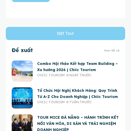
Đặt Tour
Đề xuất
Xem tất cả
Combo Hội thảo Kết hợp Team Building –
Xu hướng 2026 | Chiic Tourism
CHIIC TOURISM
3 NGÀY TRƯỚC
Tổ Chức Hội Nghị Khách Hàng: Quy Trình
Từ A-Z Cho Doanh Nghiệp | Chiic Tourism
CHIIC TOURISM
3 TUẦN TRƯỚC
TOUR MICE ĐÀ NẴNG – HÀNH TRÌNH KẾT
NỐI VĂN HÓA, DI SẢN VÀ TRẢI NGHIỆM
DOANH NGHIỆP