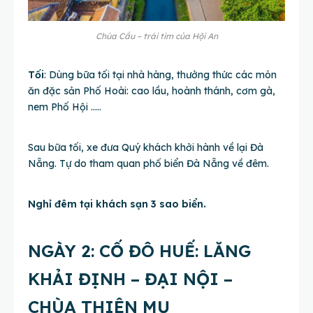
Chùa Cầu – trái tim của Hội An
Tối
: Dùng bữa tối tại nhà hàng, thưởng thức các món
ăn đặc sản Phố Hoài: cao lầu, hoành thánh, cơm gà,
nem Phố Hội …..
Sau bữa tối, xe đưa Quý khách khởi hành về lại Đà
Nẵng. Tự do tham quan phố biển Đà Nẵng về đêm.
Nghỉ đêm tại khách sạn 3 sao biển.
NGÀY 2: CỐ ĐÔ HUẾ: LĂNG
KHẢI ĐỊNH – ĐẠI NỘI –
CHÙA THIÊN MỤ