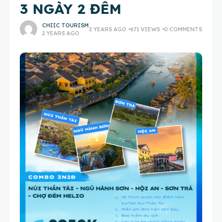
3 NGÀY 2 ĐÊM
CHIIC TOURISM
2 YEARS AGO
671 VIEWS
0 COMMENTS
2 YEARS AGO