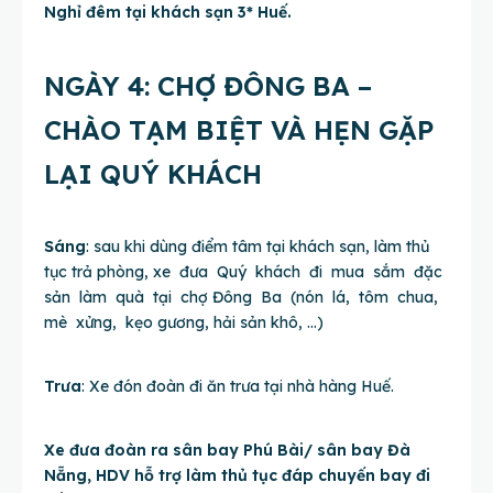
Nghỉ đêm tại khách sạn 3* Huế.
NGÀY 4: CHỢ ĐÔNG BA –
CHÀO TẠM BIỆT VÀ HẸN GẶP
LẠI QUÝ KHÁCH
Sáng
: sau khi dùng điểm tâm tại khách sạn, làm thủ
tục trả phòng, xe đưa Quý khách đi mua sắm đặc
sản làm quà tại chợ Đông Ba (nón lá, tôm chua,
mè xửng, kẹo gương, hải sản khô, …)
Trưa
: Xe đón đoàn đi ăn trưa tại nhà hàng Huế.
Xe đưa đoàn ra sân bay Phú Bài/ sân bay Đà
Nẵng, HDV hỗ trợ làm thủ tục đáp chuyến bay đi