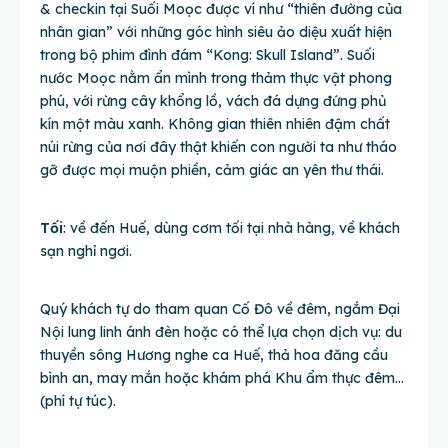
& checkin tại Suối Moọc được ví như “thiên đường của
nhân gian” với những góc hình siêu ảo diệu xuất hiện
trong bộ phim đình đám “Kong: Skull Island”. Suối
nước Moọc nằm ẩn mình trong thảm thực vật phong
phú, với rừng cây khổng lồ, vách đá dựng đứng phủ
kín một màu xanh. Không gian thiên nhiên đậm chất
núi rừng của nơi đây thật khiến con người ta như tháo
gỡ được mọi muộn phiền, cảm giác an yên thư thái.
Tối
: về đến Huế, dùng cơm tối tại nhà hàng, về khách
sạn nghỉ ngơi.
Quý khách tự do tham quan Cố Đô về đêm, ngắm Đại
Nội lung linh ánh đèn hoặc có thể lựa chọn dịch vụ: du
thuyền sông Hương nghe ca Huế, thả hoa đăng cầu
bình an, may mắn hoặc khám phá Khu ẩm thực đêm…
(phí tự túc).