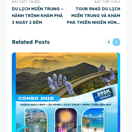
BÀI VIẾT TRƯỚC
BÀI TIẾP THEO
DU LỊCH MIỀN TRUNG –
TOUR 5N4D DU LỊCH
HÀNH TRÌNH KHÁM PHÁ
MIỀN TRUNG VÀ KHÁM
3 NGÀY 2 ĐÊM
PHÁ THIÊN NHIÊN HÙNG
VĨ
Related Posts