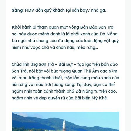
Sáng
: HDV đón quý khách tại sân bay/ nhà ga.
Khởi hành đi tham quan một vòng Bán Đảo Sơn Trà,
nơi này được mệnh danh là lá phổi xanh của Đà Nẵng.
Là ngôi nhà chung của đa dạng các loài động vật quý
hiếm như voọc chà vá chân nâu, mèo rừng…
Chùa linh ứng Sơn Trà – Bãi Bụt – tọa lạc trên bán đảo
Sơn Trà, nổi bật với bức tượng Quan Thế Âm cao 67m
với màu trắng thanh khiết, trộn lẫn cùng màu xanh của
núi rừng và màu trời tương sáng. Tại đây, bạn có thể
ngắm nhìn toàn cảnh thành phố Đà Nẵng từ trên cao,
ngắm nhìn vẻ đẹp quyến rũ của Bãi biển Mỹ Khê.