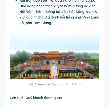
Rời Bán đảo Sơn Trà, đoàn khởi hành đi Cố Đô
Huế bằng hành trình xuyên hầm đường bộ đèo
Hải Vân – hầm đường bộ dài nhất Đông Nam Á
– đi qua những địa danh nỗi tiếng như: Vịnh Lăng
Cô, phá Tam Giang…
Cố đô Huế – vẻ đẹp ngàn năm lịch sử
Đến Huế, Quý khách tham quan: