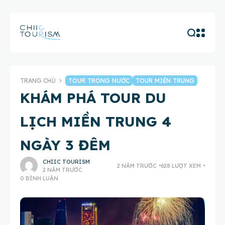
TRANG CHỦ
TOUR TRONG NƯỚC
TOUR MIỀN TRUNG
KHÁM PHÁ TOUR DU
LỊCH MIỀN TRUNG 4
NGÀY 3 ĐÊM
CHIIC TOURISM
2 NĂM TRƯỚC
628 LƯỢT XEM
2 NĂM TRƯỚC
0 BÌNH LUẬN