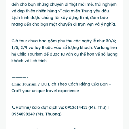
đến cho bạn những chuyến đi thật mới mẻ, trải nghiệm
vẻ đẹp thiên nhiên hùng vĩ của miền Trung yêu dấu.
Lịch trình được chúng tôi xây dựng tỉ mỉ, đảm bảo
mang đến cho bạn một chuyến đi trọn vẹn và ý nghĩa.
Giá tour chưa bao gồm phụ thu các ngày lễ như: 30/4;
1/5; 2/9 và tùy thuộc vào số lượng khách. Vui lòng liên
hệ Chiic Tourism để được tư vấn cụ thể hơn về số lượng
khách và lịch trình.
————-
𝐂𝐡𝐢𝐢𝐜 𝐓𝐨𝐮𝐫𝐢𝐬𝐦 / Du Lịch Theo Cách Riêng Của Bạn –
Craft your unique travel experience
📞Hotline/Zalo đặt dịch vụ: 0912614411 (Ms. Thư) l
0934898249 (Ms. Thương)