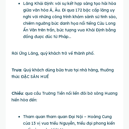
Lăng Khải Định: với sự kết hợp sáng tạo hài hòa
giữa văn hóa Á, Âu. Đi qua 172 bậc cấp lăng uy
nghi với những công trình khảm sành sứ tinh sảo,
chiêm ngưỡng bức danh họa nổi tiếng Cửu Long
Ẩn Vân trên trần, bức tượng vua Khải Định bằng
đồng được đúc từ Pháp…
Rời Ứng Lăng, quý khách trở về thành phố.
Trưa
: Quý khách dùng bữa trưa tại nhà hàng, thưởng
thức ĐẶC SẢN HUẾ
Chiều
: qua cầu Trường Tiền nối liền đôi bờ sông Hương
hiền hòa đến:
Tham quan tham quan Đại Nội – Hoàng Cung
của 13 vị vua triều Nguyễn, triều đại phong kiến