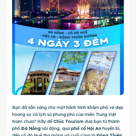
Bạn đã sẵn sàng cho một hành trình khám phá vẻ đẹp
hoang sơ và lịch sử phong phú của miền Trung Việt
Nam chưa? Hãy để
Chiic Tourism
đưa bạn từ thành
phố
Đà Nẵng
sôi động, qua
phố cổ Hội An
huyền bí,
đến cố đô Huế thơ mộng và cuối cùng là
Động Thiên