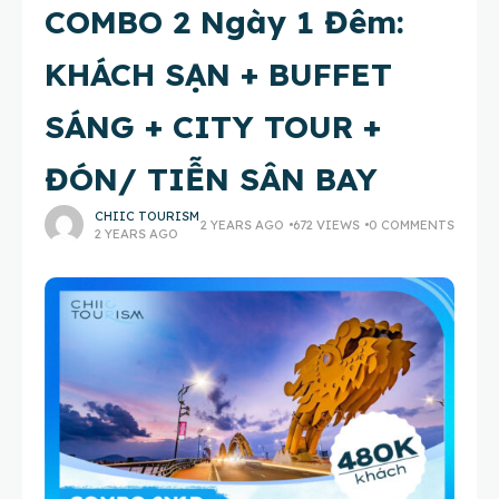
COMBO 2 Ngày 1 Đêm:
KHÁCH SẠN + BUFFET
SÁNG + CITY TOUR +
ĐÓN/ TIỄN SÂN BAY
CHIIC TOURISM
2 YEARS AGO
672 VIEWS
0 COMMENTS
2 YEARS AGO