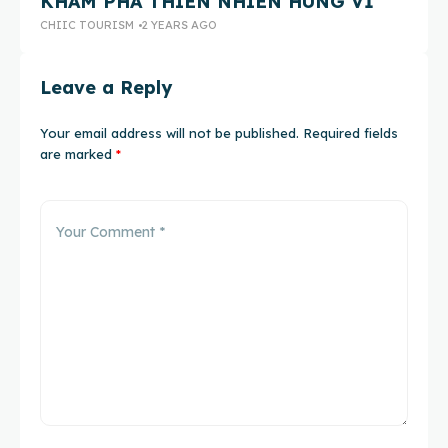
KHÁM PHÁ THIÊN NHIÊN HÙNG VĨ
K
CHIIC TOURISM
2 YEARS AGO
CH
Leave a Reply
Your email address will not be published.
Required fields
are marked
*