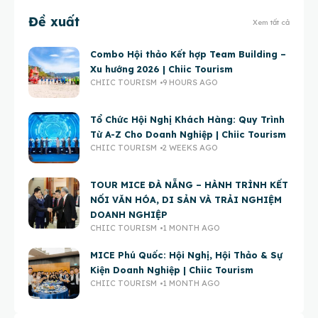
Đề xuất
Xem tất cả
Combo Hội thảo Kết hợp Team Building –
Xu hướng 2026 | Chiic Tourism
CHIIC TOURISM
9 HOURS AGO
Tổ Chức Hội Nghị Khách Hàng: Quy Trình
Từ A-Z Cho Doanh Nghiệp | Chiic Tourism
CHIIC TOURISM
2 WEEKS AGO
TOUR MICE ĐÀ NẴNG – HÀNH TRÌNH KẾT
NỐI VĂN HÓA, DI SẢN VÀ TRẢI NGHIỆM
DOANH NGHIỆP
CHIIC TOURISM
1 MONTH AGO
MICE Phú Quốc: Hội Nghị, Hội Thảo & Sự
Kiện Doanh Nghiệp | Chiic Tourism
CHIIC TOURISM
1 MONTH AGO