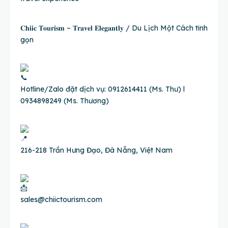
𝐂𝐡𝐢𝐢𝐜 𝐓𝐨𝐮𝐫𝐢𝐬𝐦 – 𝐓𝐫𝐚𝐯𝐞𝐥 𝐄𝐥𝐞𝐠𝐚𝐧𝐭𝐥𝐲 / Du Lịch Một Cách tinh
gọn
Hotline/Zalo đặt dịch vụ: 0912614411 (Ms. Thư) l
0934898249 (Ms. Thương)
216-218 Trần Hưng Đạo, Đà Nẵng, Việt Nam
sales@chiictourism.com