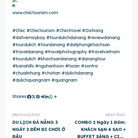
www.chiictourism.com
#Chiic
#Chiictourism
#Chiictravel
#DaNang
#datvemaybay
#tourdulichdanang
#reviewdanang
#tourdulich
#tourdanang
#datphongkhachsan
#traveldanang
#travelphotography
#travelvietnam
#tourdulich
#khachsandanang
#danangtour
#
banahills #nguhanhson #hoian #sontra
#chualinhung #chohan
#dulichdanang
#dulichquangnam
#quangnam
Shares:
PREVIOUS POST
NEXT POST
DU LỊCH ĐÀ NẴNG 3
COMBO 2 Ngày 1 Đêm:
NGÀY 2 ĐÊM ĐI CHƠI Ở
KHÁCH SẠN 4 SAO +
ĐÂU
BUFFET SÁNG + CITY