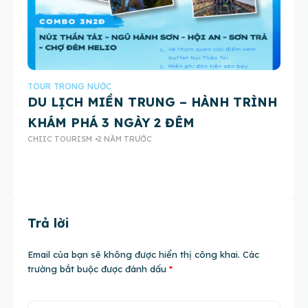
TOUR TRONG NƯỚC
TO
DU LỊCH MIỀN TRUNG – HÀNH TRÌNH
C
KHÁM PHÁ 3 NGÀY 2 ĐÊM
B
CHIIC TOURISM
2 NĂM TRƯỚC
CH
Trả lời
Email của bạn sẽ không được hiển thị công khai.
Các
trường bắt buộc được đánh dấu
*