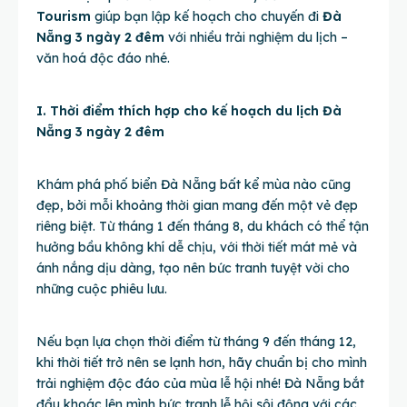
Tourism
giúp bạn lập kế hoạch cho chuyến đi
Đà
Nẵng 3 ngày 2 đêm
với nhiều trải nghiệm du lịch –
văn hoá độc đáo nhé.
I. Thời điểm thích hợp cho kế hoạch du lịch Đà
Nẵng 3 ngày 2 đêm
Khám phá phố biển Đà Nẵng bất kể mùa nào cũng
đẹp, bởi mỗi khoảng thời gian mang đến một vẻ đẹp
riêng biệt. Từ tháng 1 đến tháng 8, du khách có thể tận
hưởng bầu không khí dễ chịu, với thời tiết mát mẻ và
ánh nắng dịu dàng, tạo nên bức tranh tuyệt vời cho
những cuộc phiêu lưu.
Nếu bạn lựa chọn thời điểm từ tháng 9 đến tháng 12,
khi thời tiết trở nên se lạnh hơn, hãy chuẩn bị cho mình
trải nghiệm độc đáo của mùa lễ hội nhé! Đà Nẵng bắt
đầu khoác lên mình bức tranh lễ hội sôi động với các