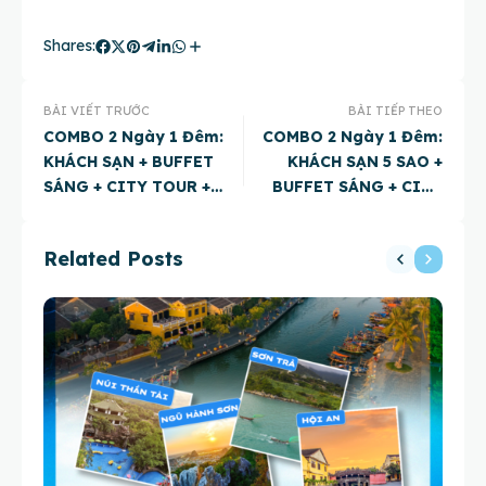
Shares:
BÀI VIẾT TRƯỚC
BÀI TIẾP THEO
COMBO 2 Ngày 1 Đêm:
COMBO 2 Ngày 1 Đêm:
KHÁCH SẠN + BUFFET
KHÁCH SẠN 5 SAO +
SÁNG + CITY TOUR +
BUFFET SÁNG + CITY
ĐÓN/ TIỄN SÂN BAY
TOUR + ĐÓN/ TIỄN SÂN
BAY
Related Posts