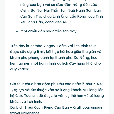
riêng của bạn với
xe đưa đón riêng
đến các
điểm: Bà Nà, Núi Thần Tài, Ngũ Hành Sơn, bán
đảo Sơn Trà, chùa Linh Ứng, cầu Rồng, cầu Tình
Yêu, chợ Hàn, công viên APEC…..
Một chiều đón hoặc tiễn sân bay
Trên đây là combo 2 ngày 1 đêm với lịch trình tour
được xây dựng tỉ mỉ, kết hợp hài hoà giữa thư giãn và
khám phá phong cảnh tại thành phố Đà Nẵng; hứa
hẹn tạo nên một hành trình du lịch đầy hứng khởi cho
quý khách!
Giá tour chưa bao gồm phụ thu các ngày lễ như: 30/4;
1/5; 2/9 và tùy thuộc vào số lượng khách. Vui lòng liên
hệ Chiic Tourism để được tư vấn cụ thể hơn về số lượng
khách và lịch trình:
Du Lịch Theo Cách Riêng Của Bạn – Craft your unique
travel experience