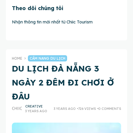
Theo dõi chúng tôi
Nhận thông tin mới nhất từ Chiic Tourism
HOME
CẨM NANG DU LỊCH
DU LỊCH ĐÀ NẴNG 3
NGÀY 2 ĐÊM ĐI CHƠI Ở
ĐÂU
CREATIVE
3 YEARS AGO
726 VIEWS
0 COMMENTS
3 YEARS AGO