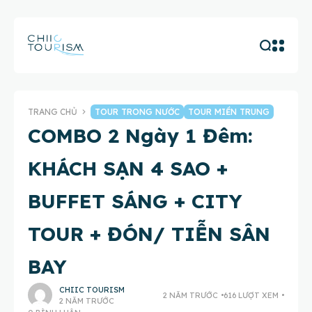
TRANG CHỦ
TOUR TRONG NƯỚC
TOUR MIỀN TRUNG
COMBO 2 Ngày 1 Đêm:
KHÁCH SẠN 4 SAO +
BUFFET SÁNG + CITY
TOUR + ĐÓN/ TIỄN SÂN
BAY
CHIIC TOURISM
2 NĂM TRƯỚC
616 LƯỢT XEM
2 NĂM TRƯỚC