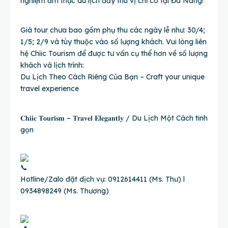
nghiệm ẩm thực du lịch đầy thú vị chỉ có tại Đà Nẵng!
Giá tour chưa bao gồm phụ thu các ngày lễ như: 30/4;
1/5; 2/9 và tùy thuộc vào số lượng khách. Vui lòng liên
hệ Chiic Tourism để được tư vấn cụ thể hơn về số lượng
khách và lịch trình:
Du Lịch Theo Cách Riêng Của Bạn – Craft your unique
travel experience
𝐂𝐡𝐢𝐢𝐜 𝐓𝐨𝐮𝐫𝐢𝐬𝐦 – 𝐓𝐫𝐚𝐯𝐞𝐥 𝐄𝐥𝐞𝐠𝐚𝐧𝐭𝐥𝐲 / Du Lịch Một Cách tinh
gọn
Hotline/Zalo đặt dịch vụ: 0912614411 (Ms. Thư) l
0934898249 (Ms. Thương)