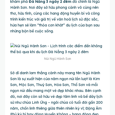
khám phá
Đà Nẵng 3 ngày 2 đêm
đó chính là Ngũ
Hành Sơn. Nơi đây sở hữu phong cảnh vô cùng nên
thơ, hữu tình, cùng các hang động huyền bí và công
trình kiến trúc với giá trị về văn hoá lịch sử đặc sắc,
hứa hẹn sẽ làm “thỏa cơn khát” du lịch của bạn sau
những bộn bề cuộc sống.
Núi Ngũ Hành Sơn
Sở dĩ danh lam thắng cảnh này mang tên Ngũ Hành
Sơn là sự xuất hiện của năm ngọn núi lần lượt là Kim
Sơn, Mộc Sơn, Thuỷ Sơn, Hỏa Sơn, Thổ Sơn và mỗi
ngọn núi đều mang một vẻ đẹp khác nhau. Bên cạnh
đó, nơi đây còn sở hữu vẻ đẹp tâm linh và bề dày lịch
sử như chùa Linh Ứng – ngôi chùa có tuổi đời gần 200
năm, chốn linh thiêng giữa thiên nhiên kỳ vĩ; Động Âm
Phủ kỳ bí hay động Huyền Không – hang động đẹp