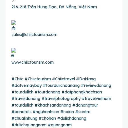
216-218 Trần Hưng Đạo, Đà Nẵng, Việt Nam
sales@chiictourism.com
www.chiictourism.com
#Chiic
#Chiictourism
#Chiictravel
#DaNang
#datvemaybay
#tourdulichdanang
#reviewdanang
#tourdulich
#tourdanang
#datphongkhachsan
#traveldanang
#travelphotography
#travelvietnam
#tourdulich
#khachsandanang
#danangtour
#
banahills #nguhanhson #hoian #sontra
#chualinhung #chohan
#dulichdanang
#dulichquangnam
#quangnam