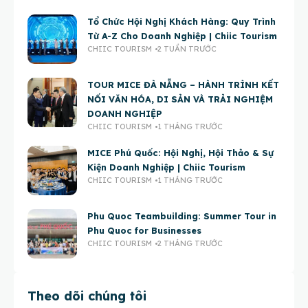
Tổ Chức Hội Nghị Khách Hàng: Quy Trình
Từ A-Z Cho Doanh Nghiệp | Chiic Tourism
CHIIC TOURISM
2 TUẦN TRƯỚC
TOUR MICE ĐÀ NẴNG – HÀNH TRÌNH KẾT
NỐI VĂN HÓA, DI SẢN VÀ TRẢI NGHIỆM
DOANH NGHIỆP
CHIIC TOURISM
1 THÁNG TRƯỚC
MICE Phú Quốc: Hội Nghị, Hội Thảo & Sự
Kiện Doanh Nghiệp | Chiic Tourism
CHIIC TOURISM
1 THÁNG TRƯỚC
Phu Quoc Teambuilding: Summer Tour in
Phu Quoc for Businesses
CHIIC TOURISM
2 THÁNG TRƯỚC
Theo dõi chúng tôi