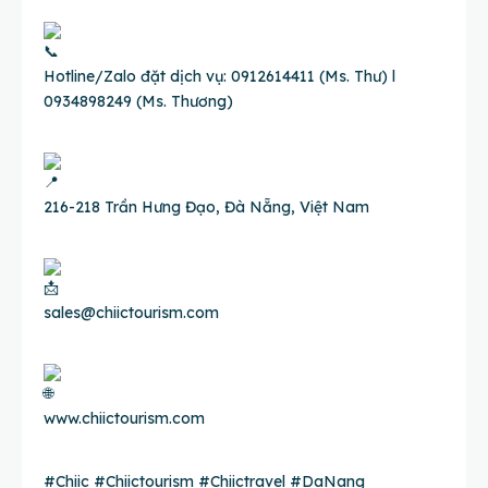
Hotline/Zalo đặt dịch vụ: 0912614411 (Ms. Thư) l
0934898249 (Ms. Thương)
216-218 Trần Hưng Đạo, Đà Nẵng, Việt Nam
sales@chiictourism.com
www.chiictourism.com
#Chiic
#Chiictourism
#Chiictravel
#DaNang