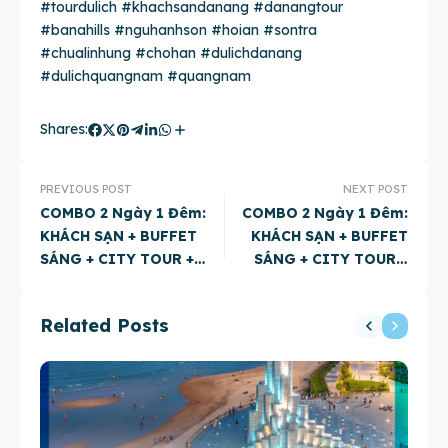
#tourdulich
#khachsandanang
#danangtour
#
banahills #nguhanhson #hoian #sontra
#chualinhung #chohan
#dulichdanang
#dulichquangnam
#quangnam
Shares:
PREVIOUS POST
NEXT POST
COMBO 2 Ngày 1 Đêm:
COMBO 2 Ngày 1 Đêm:
KHÁCH SẠN + BUFFET
KHÁCH SẠN + BUFFET
SÁNG + CITY TOUR +
SÁNG + CITY TOUR +
ĐÓN/ TIỄN SÂN BAY +
ĐÓN/ TIỄN SÂN BAY +
BỮA ĂN ĐẶC SẢN ĐÀ
BỮA ĂN ĐẶC SẢN ĐÀ
Related Posts
NẴNG + NÚI THẦN TÀI
NẴNG
KÈM ĂN TRƯA