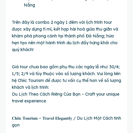
Nẵng
Trên đây là combo 2 ngày 1 đêm với lịch trình tour
được xây dựng tỉ mỉ, kết hợp hài hoà giữa thư giãn và
khám phá phong cảnh tại thành phố Đà Nẵng; hứa
hẹn tạo nên một hành trình du lịch đầy hứng khởi cho
quý khách!
Giá tour chưa bao gồm phụ thu các ngày lễ như: 30/4;
1/5; 2/9 và tùy thuộc vào số lượng khách. Vui lòng liên
hệ Chiic Tourism để được tư vấn cụ thể hơn về số lượng
khách và lịch trình:
Du Lịch Theo Cách Riêng Của Bạn – Craft your unique
travel experience
𝐂𝐡𝐢𝐢𝐜 𝐓𝐨𝐮𝐫𝐢𝐬𝐦 – 𝐓𝐫𝐚𝐯𝐞𝐥 𝐄𝐥𝐞𝐠𝐚𝐧𝐭𝐥𝐲 / Du Lịch Một Cách tinh
gọn