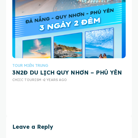
TOUR MIỀN TRUNG
TO
3N2Đ DU LỊCH QUY NHƠN – PHÚ YÊN
T
CHIIC TOURISM
2 YEARS AGO
B
CH
Leave a Reply