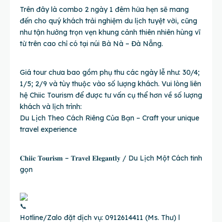
Trên đây là combo 2 ngày 1 đêm hứa hẹn sẽ mang
đến cho quý khách trải nghiệm du lịch tuyệt vời, cũng
như tận hưởng trọn vẹn khung cảnh thiên nhiên hùng vĩ
từ trên cao chỉ có tại núi Bà Nà – Đà Nẵng.
Giá tour chưa bao gồm phụ thu các ngày lễ như: 30/4;
1/5; 2/9 và tùy thuộc vào số lượng khách. Vui lòng liên
hệ Chiic Tourism để được tư vấn cụ thể hơn về số lượng
khách và lịch trình:
Du Lịch Theo Cách Riêng Của Bạn – Craft your unique
travel experience
𝐂𝐡𝐢𝐢𝐜 𝐓𝐨𝐮𝐫𝐢𝐬𝐦 – 𝐓𝐫𝐚𝐯𝐞𝐥 𝐄𝐥𝐞𝐠𝐚𝐧𝐭𝐥𝐲 / Du Lịch Một Cách tinh
gọn
Hotline/Zalo đặt dịch vụ: 0912614411 (Ms. Thư) l