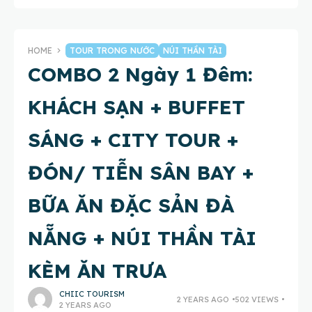
HOME
TOUR TRONG NƯỚC
NÚI THẦN TÀI
COMBO 2 Ngày 1 Đêm:
KHÁCH SẠN + BUFFET
SÁNG + CITY TOUR +
ĐÓN/ TIỄN SÂN BAY +
BỮA ĂN ĐẶC SẢN ĐÀ
NẴNG + NÚI THẦN TÀI
KÈM ĂN TRƯA
CHIIC TOURISM
2 YEARS AGO
502 VIEWS
2 YEARS AGO