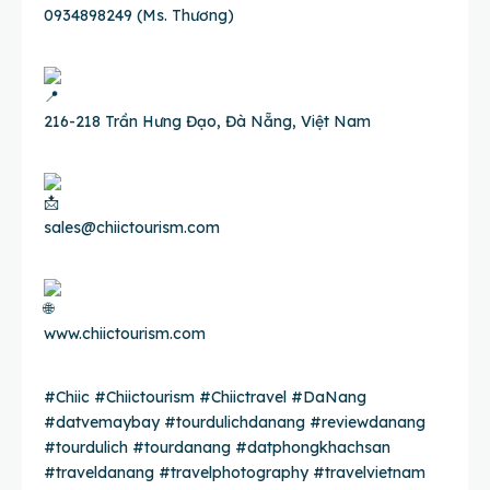
0934898249 (Ms. Thương)
216-218 Trần Hưng Đạo, Đà Nẵng, Việt Nam
sales@chiictourism.com
www.chiictourism.com
#Chiic
#Chiictourism
#Chiictravel
#DaNang
#datvemaybay
#tourdulichdanang
#reviewdanang
#tourdulich
#tourdanang
#datphongkhachsan
#traveldanang
#travelphotography
#travelvietnam