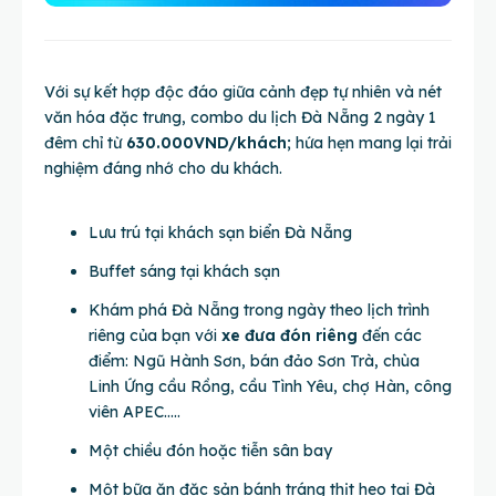
Với sự kết hợp độc đáo giữa cảnh đẹp tự nhiên và nét
văn hóa đặc trưng, combo du lịch Đà Nẵng 2 ngày 1
đêm chỉ từ
630.000VND/khách
; hứa hẹn mang lại trải
nghiệm đáng nhớ cho du khách.
Lưu trú tại khách sạn biển Đà Nẵng
Buffet sáng tại khách sạn
Khám phá Đà Nẵng trong ngày theo lịch trình
riêng của bạn với
xe đưa đón riêng
đến các
điểm: Ngũ Hành Sơn, bán đảo Sơn Trà, chùa
Linh Ứng cầu Rồng, cầu Tình Yêu, chợ Hàn, công
viên APEC…..
Một chiều đón hoặc tiễn sân bay
Một bữa ăn đặc sản bánh tráng thịt heo tại Đà