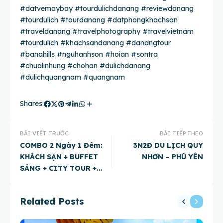
#datvemaybay
#tourdulichdanang
#reviewdanang
#tourdulich
#tourdanang
#datphongkhachsan
#traveldanang
#travelphotography
#travelvietnam
#tourdulich
#khachsandanang
#danangtour
#
banahills #nguhanhson #hoian #sontra
#chualinhung #chohan
#dulichdanang
#dulichquangnam
#quangnam
Shares:
BÀI VIẾT TRƯỚC
BÀI TIẾP THEO
COMBO 2 Ngày 1 Đêm:
3N2Đ DU LỊCH QUY
KHÁCH SẠN + BUFFET
NHƠN – PHÚ YÊN
SÁNG + CITY TOUR +
ĐÓN/ TIỄN SÂN BAY +
BÀ NÀ
Related Posts