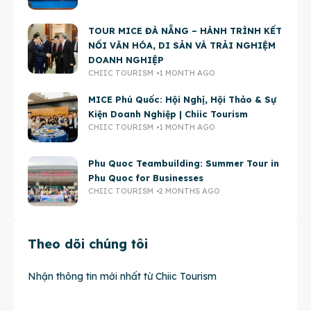
TOUR MICE ĐÀ NẴNG – HÀNH TRÌNH KẾT
NỐI VĂN HÓA, DI SẢN VÀ TRẢI NGHIỆM
DOANH NGHIỆP
CHIIC TOURISM
1 MONTH AGO
MICE Phú Quốc: Hội Nghị, Hội Thảo & Sự
Kiện Doanh Nghiệp | Chiic Tourism
CHIIC TOURISM
1 MONTH AGO
Phu Quoc Teambuilding: Summer Tour in
Phu Quoc for Businesses
CHIIC TOURISM
2 MONTHS AGO
Theo dõi chúng tôi
Nhận thông tin mới nhất từ Chiic Tourism