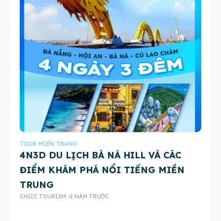
TOUR MIỀN TRUNG
TO
4N3D DU LỊCH BÀ NÀ HILL VÀ CÁC
Du
ĐIỂM KHÁM PHÁ NỔI TIẾNG MIỀN
T
CH
TRUNG
CHIIC TOURISM
2 NĂM TRƯỚC