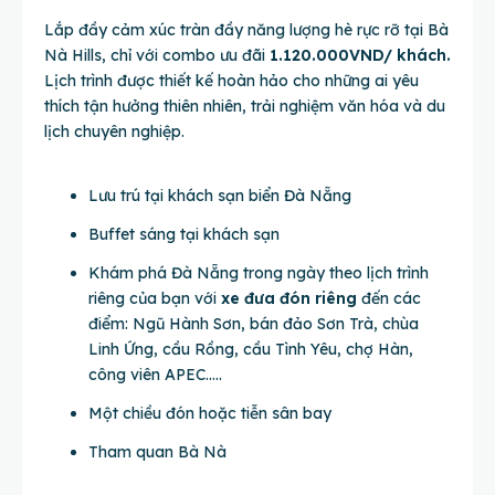
Lắp đầy cảm xúc tràn đầy năng lượng hè rực rỡ tại Bà
Nà Hills, chỉ với combo ưu đãi
1.120.000VND/ khách.
Lịch trình được thiết kế hoàn hảo cho những ai yêu
thích tận hưởng thiên nhiên, trải nghiệm văn hóa và du
lịch chuyên nghiệp.
Lưu trú tại khách sạn biển Đà Nẵng
Buffet sáng tại khách sạn
Khám phá Đà Nẵng trong ngày theo lịch trình
riêng của bạn với
xe đưa đón riêng
đến các
điểm: Ngũ Hành Sơn, bán đảo Sơn Trà, chùa
Linh Ứng, cầu Rồng, cầu Tình Yêu, chợ Hàn,
công viên APEC…..
Một chiều đón hoặc tiễn sân bay
Tham quan Bà Nà