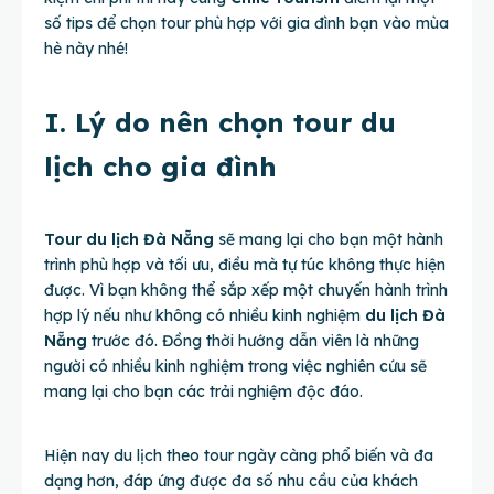
số tips để chọn tour phù hợp với gia đình bạn vào mùa
hè này nhé!
I. Lý do nên chọn tour du
lịch cho gia đình
Tour du lịch
Đà Nẵng
sẽ mang lại cho bạn một hành
trình phù hợp và tối ưu, điều mà tự túc không thực hiện
được. Vì bạn không thể sắp xếp một chuyến hành trình
hợp lý nếu như không có nhiều kinh nghiệm
du lịch Đà
Nẵng
trước đó. Đồng thời hướng dẫn viên là những
người có nhiều kinh nghiệm trong việc nghiên cứu sẽ
mang lại cho bạn các trải nghiệm độc đáo.
Hiện nay du lịch theo tour ngày càng phổ biến và đa
dạng hơn, đáp ứng được đa số nhu cầu của khách