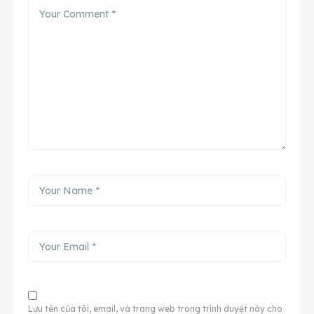
Lưu tên của tôi, email, và trang web trong trình duyệt này cho