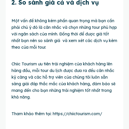
2. So sánh giá cả và dịch vụ
Một vấn đề không kém phần quan trọng mà bạn cần
phải chú ý đó là cân nhắc và chọn những tour phù hợp
với ngân sách của mình. Đồng thời để được giá tốt
nhất bạn nên so sánh giá và xem xét các dịch vụ kèm
theo của mỗi tour.
Chiic Tourism ưu tiên trải nghiệm của khách hàng lên
hàng đầu, mỗi tour du lịch được đưa ra đều cân nhắc
kỹ càng và các hỗ trợ viên của chúng tôi luôn sẵn
sàng giải đáp thắc mắc của khách hàng, đảm bảo sẽ
mang đến cho bạn những trải nghiệm tốt nhất trong
khả năng.
Tham khảo thêm tại:
https://chiictourism.com/