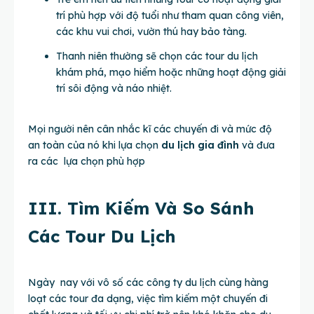
trí phù hợp với độ tuổi như tham quan công viên,
các khu vui chơi, vườn thú hay bảo tàng.
Thanh niên thường sẽ chọn các tour du lịch
khám phá, mạo hiểm hoặc những hoạt động giải
trí sôi động và náo nhiệt.
Mọi người nên cân nhắc kĩ các chuyến đi và mức độ
an toàn của nó khi lựa chọn
du lịch gia đình
và đưa
ra các lựa chọn phù hợp
III. Tìm Kiếm Và So Sánh
Các Tour Du Lịch
Ngày nay với vô số các công ty du lịch cùng hàng
loạt các tour đa dạng, việc tìm kiếm một chuyến đi