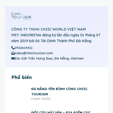
CÔNG TY TNHH CHIIC WORLD VIỆT NAM
MST: 0401983766 đăng ký lần đầu ngày 01 tháng 07
năm 2019 bởi Sở Tài Chính Thành Phố Đà Nẵng
0912614411
sales@chiictourism.com
216-218 Trần Hưng Đạo, Đà Nẵng, Vietnam
Phổ biến
ĐÀ NẴNG YÊN BÌNH CÙNG CHIIC
TOURISM
3 NĂM TRƯỚC
ĐỒI CỪU HẢI VÂN – ĐỊA ĐIỂM CỰC