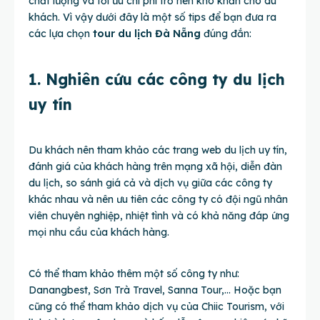
chất lượng và tối ưu chi phí trở nên khó khăn cho du
khách. Vì vậy dưới đây là một số tips để bạn đưa ra
các lựa chọn
tour du lịch Đà Nẵng
đúng đắn:
1. Nghiên cứu các công ty du lịch
uy tín
Du khách nên tham khảo các trang web du lịch uy tín,
đánh giá của khách hàng trên mạng xã hội, diễn đàn
du lịch, so sánh giá cả và dịch vụ giữa các công ty
khác nhau và nên ưu tiên các công ty có đội ngũ nhân
viên chuyên nghiệp, nhiệt tình và có khả năng đáp ứng
mọi nhu cầu của khách hàng.
Có thể tham khảo thêm một số công ty như:
Danangbest, Sơn Trà Travel, Sanna Tour,… Hoặc bạn
cũng có thể tham khảo dịch vụ của Chiic Tourism, với