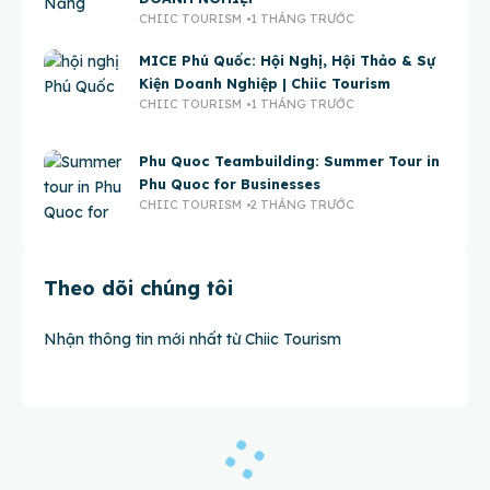
CHIIC TOURISM
1 THÁNG TRƯỚC
MICE Phú Quốc: Hội Nghị, Hội Thảo & Sự
Kiện Doanh Nghiệp | Chiic Tourism
CHIIC TOURISM
1 THÁNG TRƯỚC
Phu Quoc Teambuilding: Summer Tour in
Phu Quoc for Businesses
CHIIC TOURISM
2 THÁNG TRƯỚC
Theo dõi chúng tôi
Nhận thông tin mới nhất từ Chiic Tourism