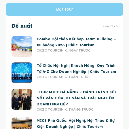
Đặt Tour
Đề xuất
Xem tất cả
Combo Hội thảo Kết hợp Team Building –
Xu hướng 2026 | Chiic Tourism
CHIIC TOURISM
1 NGÀY TRƯỚC
Tổ Chức Hội Nghị Khách Hàng: Quy Trình
Từ A-Z Cho Doanh Nghiệp | Chiic Tourism
CHIIC TOURISM
2 TUẦN TRƯỚC
TOUR MICE ĐÀ NẴNG – HÀNH TRÌNH KẾT
NỐI VĂN HÓA, DI SẢN VÀ TRẢI NGHIỆM
DOANH NGHIỆP
CHIIC TOURISM
1 THÁNG TRƯỚC
MICE Phú Quốc: Hội Nghị, Hội Thảo & Sự
Kiện Doanh Nghiệp | Chiic Tourism