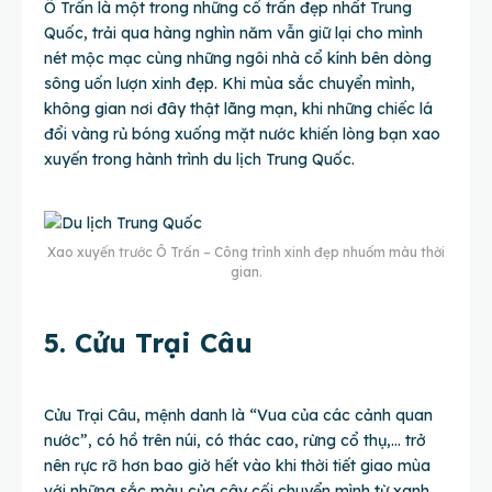
Ô Trấn là một trong những cổ trấn đẹp nhất Trung
Quốc, trải qua hàng nghìn năm vẫn giữ lại cho mình
nét mộc mạc cùng những ngôi nhà cổ kính bên dòng
sông uốn lượn xinh đẹp. Khi mùa sắc chuyển mình,
không gian nơi đây thật lãng mạn, khi những chiếc lá
đổi vàng rủ bóng xuống mặt nước khiến lòng bạn xao
xuyến trong hành trình du lịch Trung Quốc.
Xao xuyến trước Ô Trấn – Công trình xinh đẹp nhuốm màu thời
gian.
5. Cửu Trại Câu
Cửu Trại Câu, mệnh danh là “Vua của các cảnh quan
nước”, có hồ trên núi, có thác cao, rừng cổ thụ,… trở
nên rực rỡ hơn bao giờ hết vào khi thời tiết giao mùa
với những sắc màu của cây cối chuyển mình từ xanh