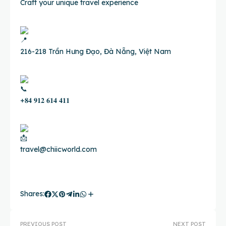
Craft your unique travel experience
216-218 Trần Hưng Đạo, Đà Nẵng, Việt Nam
+𝟖𝟒 𝟗𝟏𝟐 𝟔𝟏𝟒 𝟒𝟏𝟏
travel@chiicworld.com
Shares:
PREVIOUS POST
NEXT POST