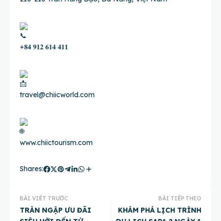
+𝟖𝟒 𝟗𝟏𝟐 𝟔𝟏𝟒 𝟒𝟏𝟏
travel@chiicworld.com
www.chiictourism.com
Shares:
BÀI VIẾT TRƯỚC
BÀI TIẾP THEO
TRÀN NGẬP ƯU ĐÃI
KHÁM PHÁ LỊCH TRÌNH