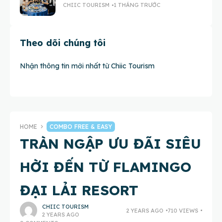
CHIIC TOURISM
1 THÁNG TRƯỚC
Theo dõi chúng tôi
Nhận thông tin mới nhất từ Chiic Tourism
HOME
COMBO FREE & EASY
TRÀN NGẬP ƯU ĐÃI SIÊU
HỜI ĐẾN TỪ FLAMINGO
ĐẠI LẢI RESORT
CHIIC TOURISM
2 YEARS AGO
710 VIEWS
2 YEARS AGO