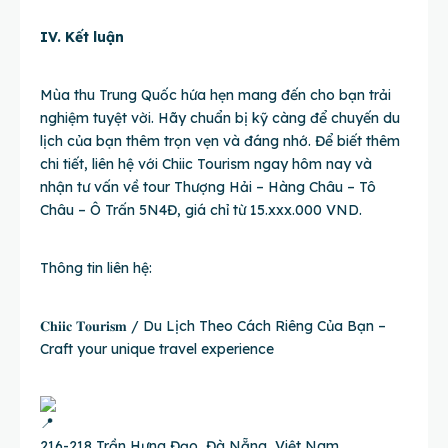
IV. Kết luận
Mùa thu Trung Quốc hứa hẹn mang đến cho bạn trải
nghiệm tuyệt vời. Hãy chuẩn bị kỹ càng để chuyến du
lịch của bạn thêm trọn vẹn và đáng nhớ. Để biết thêm
chi tiết, liên hệ với Chiic Tourism ngay hôm nay và
nhận tư vấn về tour Thượng Hải – Hàng Châu – Tô
Châu – Ô Trấn 5N4Đ, giá chỉ từ 15.xxx.000 VND.
Thông tin liên hệ:
𝐂𝐡𝐢𝐢𝐜 𝐓𝐨𝐮𝐫𝐢𝐬𝐦 / Du Lịch Theo Cách Riêng Của Bạn –
Craft your unique travel experience
216-218 Trần Hưng Đạo, Đà Nẵng, Việt Nam