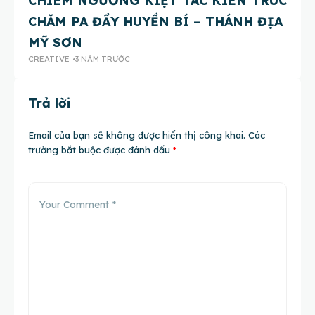
CHIÊM NGƯỠNG KIỆT TÁC KIẾN TRÚC
K
CHĂM PA ĐẦY HUYỀN BÍ – THÁNH ĐỊA
C
CR
MỸ SƠN
CREATIVE
3 NĂM TRƯỚC
Trả lời
Email của bạn sẽ không được hiển thị công khai.
Các
trường bắt buộc được đánh dấu
*