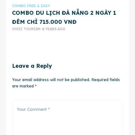
COMBO FREE & EASY
CO
COMBO DU LỊCH ĐÀ NẴNG 2 NGÀY 1
C
ĐÊM CHỈ 715.000 VNĐ
C
CHIIC TOURISM
2 YEARS AGO
CH
Leave a Reply
Your email address will not be published.
Required fields
are marked
*