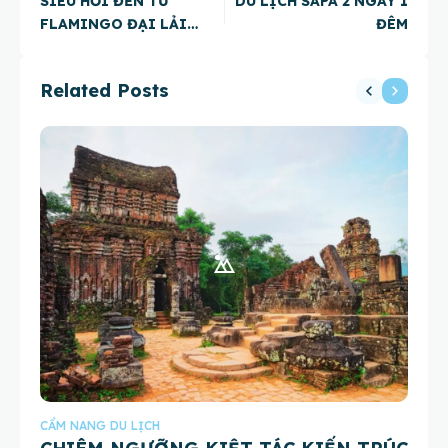
SIÊU HỜI ĐẾN TỪ
DU LỊCH SAPA 2 NGÀY 1
FLAMINGO ĐẠI LẢI
ĐÊM
RESORT
Related Posts
CẨM NANG DU LỊCH
CẨ