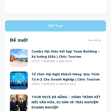
Đặt Tour
Đề xuất
Xem tất cả
Combo Hội thảo Kết hợp Team Building –
Xu hướng 2026 | Chiic Tourism
CHIIC TOURISM
1 DAY AGO
Tổ Chức Hội Nghị Khách Hàng: Quy Trình
Từ A-Z Cho Doanh Nghiệp | Chiic Tourism
CHIIC TOURISM
2 WEEKS AGO
TOUR MICE ĐÀ NẴNG – HÀNH TRÌNH KẾT
NỐI VĂN HÓA, DI SẢN VÀ TRẢI NGHIỆM
DOANH NGHIỆP