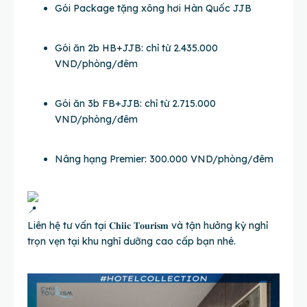
Gói Package tặng xông hơi Hàn Quốc JJB
Gói ăn 2b HB+JJB: chỉ từ 2.435.000
VND/phòng/đêm
Gói ăn 3b FB+JJB: chỉ từ 2.715.000
VND/phòng/đêm
Nâng hạng Premier: 300.000 VND/phòng/đêm
Liên hệ tư vấn tại 𝐂𝐡𝐢𝐢𝐜 𝐓𝐨𝐮𝐫𝐢𝐬𝐦 và tận hưởng kỳ nghỉ
trọn vẹn tại khu nghỉ dưỡng cao cấp bạn nhé.