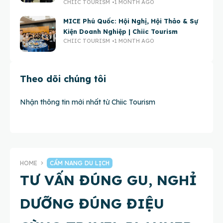
CHIIC TOURISM
1 MONTH AGO
MICE Phú Quốc: Hội Nghị, Hội Thảo & Sự
Kiện Doanh Nghiệp | Chiic Tourism
CHIIC TOURISM
1 MONTH AGO
Theo dõi chúng tôi
Nhận thông tin mới nhất từ Chiic Tourism
HOME
CẨM NANG DU LỊCH
TƯ VẤN ĐÚNG GU, NGHỈ
DƯỠNG ĐÚNG ĐIỆU