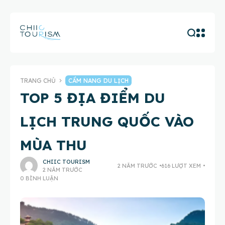
TRANG CHỦ
CẨM NANG DU LỊCH
TOP 5 ĐỊA ĐIỂM DU
LỊCH TRUNG QUỐC VÀO
MÙA THU
CHIIC TOURISM
2 NĂM TRƯỚC
616 LƯỢT XEM
2 NĂM TRƯỚC
0 BÌNH LUẬN