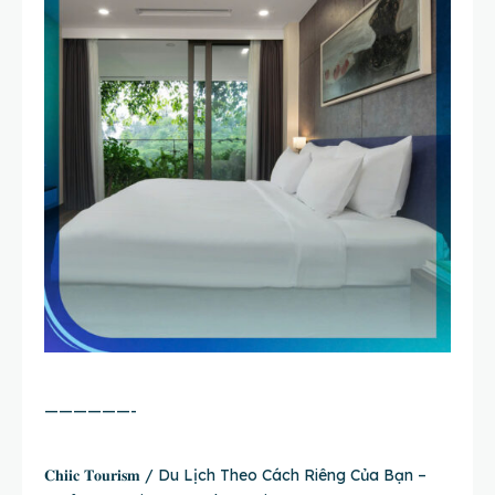
——————-
𝐂𝐡𝐢𝐢𝐜 𝐓𝐨𝐮𝐫𝐢𝐬𝐦 / Du Lịch Theo Cách Riêng Của Bạn –